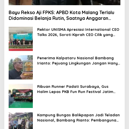
Bayu Rekso Aji FPKS: APBD Kota Malang Terlalu
Didominasi Belanja Rutin, Saatnya Anggaran
Berorientasi Hasil
Rektor UNISMA Apresiasi International CEO
Talks 2026, Soroti Kiprah CEO Cilik yang
Siap Bersaing di Kancah Global
Penerima Kalpataru Nasional Bambang
Irianto: Pejuang Lingkungan Jangan Hanya
Jadi Simbol Penghargaan
Ribuan Runner Padati Surabaya, Gus
Halim Lepas PKB Fun Run Festival Jatim
2026: Tebar Hadiah Ratusan Juta dan 6
Golden Ticket ke Jakarta
Kampung Bungas Balikpapan Jadi Teladan
Nasional, Bambang Rianto: Pembangunan
Lingkungan Harus Holistik dan