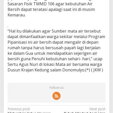
Sasaran Fisik TMMD 106 agar kebutuhan Air
a
l
Bersih dapat teratasi apalagi saat ini di musim
a
Kemarau.
m
.
“Hal itu dilakukan agar Sumber mata air tersebut
dapat dimanfaatkan warga sekitar melalui Program
Pipanisasi ini air bersih dapat mengalir di depan
rumah tanpa harus bersusah payah lagi berjalan
ke dalam Gua untuk mendapatkan sejerigen air
bersih guna Penuhi kebutuhan sehari- hari,” ucap
Sertu Agus Nuri di lokasi Mata air bersama warga
Dusun Krajan Kedung salam Donomulyo.(*) ( JKW )
Follow Us
P
Previous post
Next post