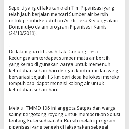
.
i
Seperti yang di lakukan oleh Tim Pipanisasi yang
s
telah Jauh berjalan mencari Sumber air bersih
a
s
untuk penuhi kebutuhan Air di Desa Kedungsalam
i
Donomulyo dalam program Pipanisasi. Kamis
B
(24/10/2019).
a
g
.
i
W
Di dalam goa di bawah kaki Gunung Desa
a
Kedungsalam terdapat sumber mata air bersih
r
yang kerap di gunakan warga untuk memenuhi
g
kebutuhan sehari hari dengan kontur medan yang
a
D
bervariasi sejauh 1.5 km dari desa ke lokasi mereka
e
tempuh asal dapat mengisi kaleng air untuk
s
kebutuhan sehari hari.
a
K
.
e
d
Melalui TMMD 106 ini anggota Satgas dan warga
u
saling bergotong royong untuk memberikan Solusi
n
tentang Ketersediaan Air Bersih melalui program
g
pipanisasi yang tengah di laksanakan sebagai
s