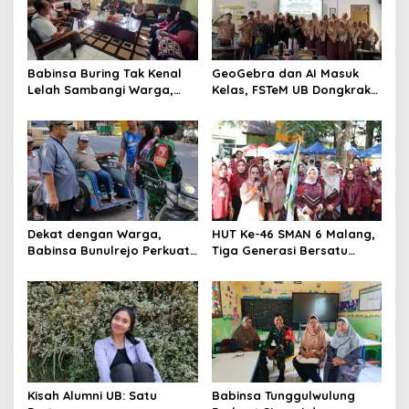
Babinsa Buring Tak Kenal
GeoGebra dan AI Masuk
Lelah Sambangi Warga,
Kelas, FSTeM UB Dongkrak
Komsos Jadi Garda Awal
Literasi Numerasi Siswa
Jaga Kamtibmas
SMAN 1 Krembung
Dekat dengan Warga,
HUT Ke-46 SMAN 6 Malang,
Babinsa Bunulrejo Perkuat
Tiga Generasi Bersatu
Sinergi TNI dan Rakyat
dalam Semangat
Kebersamaan, ini Kata
Untari
Kisah Alumni UB: Satu
Babinsa Tunggulwulung