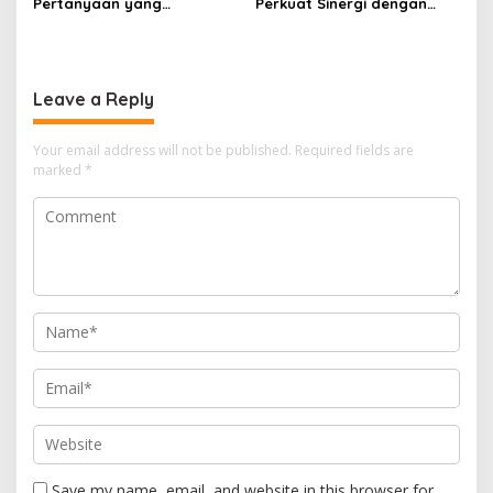
Pertanyaan yang
Perkuat Sinergi dengan
Menyelamatkan Nyawa
Guru, Dorong Sekolah
Aman dan Kondusif
Leave a Reply
Your email address will not be published.
Required fields are
marked
*
Save my name, email, and website in this browser for