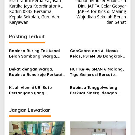
Silaturahmi Ketua Yayasan
Rubah Mindset Anak Usia
o
Kartika Jaya Koordinator XL
Dini, JAPFA Gelar Gebyar
s
Kodim 0833 Bersama
JAPFA for Kids di Malang
Kepala Sekolah, Guru dan
Wujudkan Sekolah Bersih
t
Karyawan
dan Sehat
n
Posting Terkait
a
v
Babinsa Buring Tak Kenal
GeoGebra dan AI Masuk
i
Lelah Sambangi Warga,
Kelas, FSTeM UB Dongkrak
g
Komsos Jadi Garda Awal
Literasi Numerasi Siswa
Jaga Kamtibmas
SMAN 1 Krembung
Dekat dengan Warga,
HUT Ke-46 SMAN 6 Malang,
a
Babinsa Bunulrejo Perkuat
Tiga Generasi Bersatu
t
Sinergi TNI dan Rakyat
dalam Semangat
Kebersamaan, ini Kata
i
Kisah Alumni UB: Satu
Babinsa Tunggulwulung
Untari
Pertanyaan yang
Perkuat Sinergi dengan
o
Menyelamatkan Nyawa
Guru, Dorong Sekolah
n
Aman dan Kondusif
Jangan Lewatkan