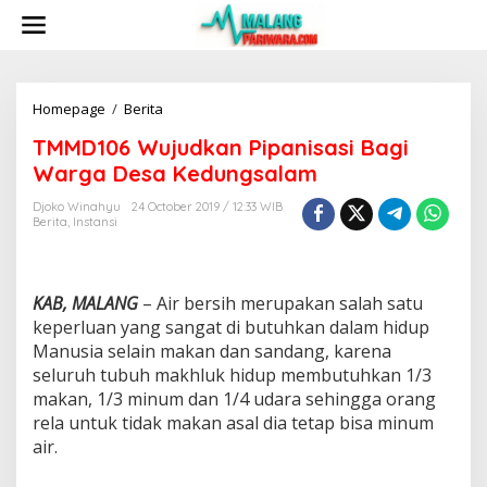
S
k
i
p
t
o
Homepage
/
Berita
T
c
M
TMMD106 Wujudkan Pipanisasi Bagi
o
M
n
D
Warga Desa Kedungsalam
t
1
e
0
Djoko Winahyu
24 October 2019 / 12:33 WIB
n
Berita
,
Instansi
6
t
W
u
j
KAB, MALANG
– Air bersih merupakan salah satu
u
d
keperluan yang sangat di butuhkan dalam hidup
k
Manusia selain makan dan sandang, karena
a
seluruh tubuh makhluk hidup membutuhkan 1/3
n
makan, 1/3 minum dan 1/4 udara sehingga orang
P
rela untuk tidak makan asal dia tetap bisa minum
i
p
air.
a
n