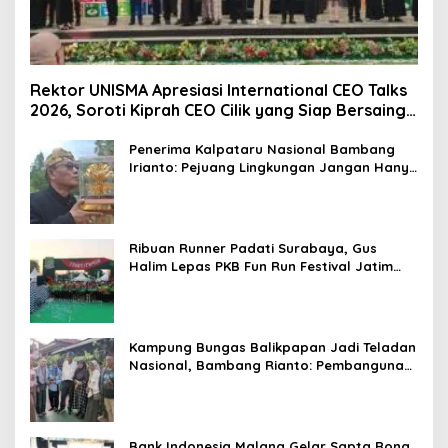
Rektor UNISMA Apresiasi International CEO Talks
2026, Soroti Kiprah CEO Cilik yang Siap Bersaing
di Kancah Global
Penerima Kalpataru Nasional Bambang
Irianto: Pejuang Lingkungan Jangan Hanya
Jadi Simbol Penghargaan
Ribuan Runner Padati Surabaya, Gus
Halim Lepas PKB Fun Run Festival Jatim
2026: Tebar Hadiah Ratusan Juta dan 6
Golden Ticket ke Jakarta
Kampung Bungas Balikpapan Jadi Teladan
Nasional, Bambang Rianto: Pembangunan
Lingkungan Harus Holistik dan
Berkelanjutan
Bank Indonesia Malang Gelar Sapta Rona