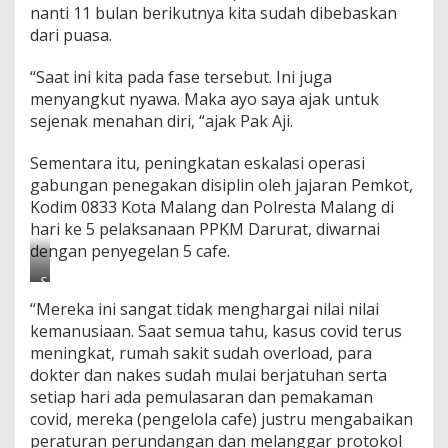
nanti 11 bulan berikutnya kita sudah dibebaskan
dari puasa.
“Saat ini kita pada fase tersebut. Ini juga
menyangkut nyawa. Maka ayo saya ajak untuk
sejenak menahan diri, “ajak Pak Aji.
Sementara itu, peningkatan eskalasi operasi
gabungan penegakan disiplin oleh jajaran Pemkot,
Kodim 0833 Kota Malang dan Polresta Malang di
hari ke 5 pelaksanaan PPKM Darurat, diwarnai
dengan penyegelan 5 cafe.
S
a
“Mereka ini sangat tidak menghargai nilai nilai
n
kemanusiaan. Saat semua tahu, kasus covid terus
k
s
meningkat, rumah sakit sudah overload, para
i
dokter dan nakes sudah mulai berjatuhan serta
b
setiap hari ada pemulasaran dan pemakaman
e
covid, mereka (pengelola cafe) justru mengabaikan
r
a
peraturan perundangan dan melanggar protokol