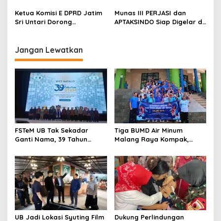
dan Industri Kreatif
Jatimulyo Dampingi Pekan
t
Hadirkan Pengalaman
Imunisasi 2026
Ketua Komisi E DPRD Jatim
Munas III PERJASI dan
Nyata bagi Mahasiswa
i
Sri Untari Dorong
APTAKSINDO Siap Digelar di
Penguatan Peran Kader
Surabaya, Usung
o
Posyandu sebagai Garda
Semangat Perkuat Tata
n
Terdepan Layanan
Kelola Organisasi
Jangan Lewatkan
Kesehatan
FSTeM UB Tak Sekadar
Tiga BUMD Air Minum
Ganti Nama, 39 Tahun
Malang Raya Kompak,
Mengakar Jadi Modal Jadi
Sinergi Tak Hanya Soal Air
Trendsetter Sains dan
Tapi Juga Prestasi
Teknologi
UB Jadi Lokasi Syuting Film
Dukung Perlindungan