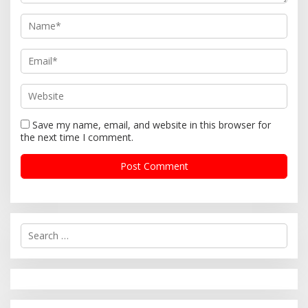
Save my name, email, and website in this browser for
the next time I comment.
S
e
a
r
c
h
f