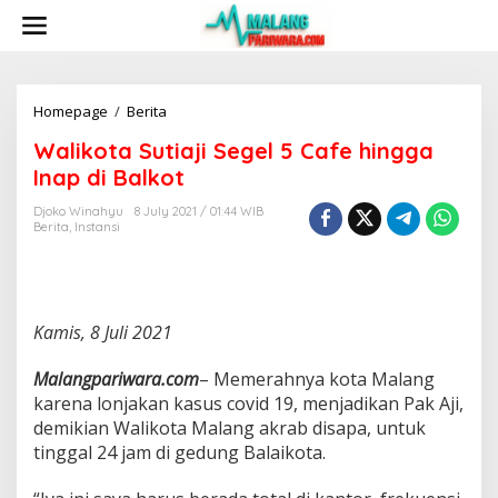
S
k
i
p
t
o
Homepage
/
Berita
W
c
a
Walikota Sutiaji Segel 5 Cafe hingga
o
l
n
i
Inap di Balkot
t
k
e
o
Djoko Winahyu
8 July 2021 / 01:44 WIB
n
Berita
,
Instansi
t
t
a
S
u
t
Kamis, 8 Juli 2021
i
a
j
Malangpariwara.com
– Memerahnya kota Malang
i
karena lonjakan kasus covid 19, menjadikan Pak Aji,
S
demikian Walikota Malang akrab disapa, untuk
e
tinggal 24 jam di gedung Balaikota.
g
e
l