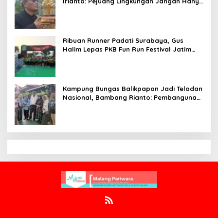
Irianto: Pejuang Lingkungan Jangan Hanya
Jadi Simbol Penghargaan
Ribuan Runner Padati Surabaya, Gus
Halim Lepas PKB Fun Run Festival Jatim
2026: Tebar Hadiah Ratusan Juta dan 6
Golden Ticket ke Jakarta
Kampung Bungas Balikpapan Jadi Teladan
Nasional, Bambang Rianto: Pembangunan
Lingkungan Harus Holistik dan
Berkelanjutan