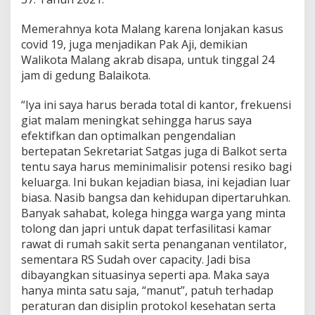
n
u
Memerahnya kota Malang karena lonjakan kasus
t
covid 19, juga menjadikan Pak Aji, demikian
u
p
Walikota Malang akrab disapa, untuk tinggal 24
a
jam di gedung Balaikota.
n
t
“Iya ini saya harus berada total di kantor, frekuensi
e
m
giat malam meningkat sehingga harus saya
p
efektifkan dan optimalkan pengendalian
a
bertepatan Sekretariat Satgas juga di Balkot serta
t
tentu saya harus meminimalisir potensi resiko bagi
u
s
keluarga. Ini bukan kejadian biasa, ini kejadian luar
a
biasa. Nasib bangsa dan kehidupan dipertaruhkan.
h
Banyak sahabat, kolega hingga warga yang minta
a
tolong dan japri untuk dapat terfasilitasi kamar
rawat di rumah sakit serta penanganan ventilator,
sementara RS Sudah over capacity. Jadi bisa
dibayangkan situasinya seperti apa. Maka saya
hanya minta satu saja, “manut”, patuh terhadap
peraturan dan disiplin protokol kesehatan serta