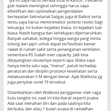
“Iya ini saya harus berada total di kantor, frekuensi
5
giat malam meningkat sehingga harus saya
C
efektifkan dan optimalkan pengendalian
a
bertepatan Sekretariat Satgas juga di Balkot serta
f
e
tentu saya harus meminimalisir potensi resiko bagi
h
keluarga. Ini bukan kejadian biasa, ini kejadian luar
i
biasa. Nasib bangsa dan kehidupan dipertaruhkan.
n
Banyak sahabat, kolega hingga warga yang minta
g
g
tolong dan japri untuk dapat terfasilitasi kamar
a
rawat di rumah sakit serta penanganan ventilator,
I
sementara RS Sudah over capacity. Jadi bisa
n
dibayangkan situasinya seperti apa. Maka saya
a
hanya minta satu saja, “manut”, patuh terhadap
p
d
peraturan dan disiplin protokol kesehatan serta
i
melaksanakan 5 M dengan benar. Ajak Walikota yg
B
juga penyitas covid 19 tersebut.
a
l
Ditambahkan oleh Walikota penggemar olah raga
k
o
bulu tangkis ini, saat ini kita ibarat seperti puasa.
t
Ada saat menahan diri dan pada saatnya kita
berbuka, dan atau 1 bulan puasa di ramadhan