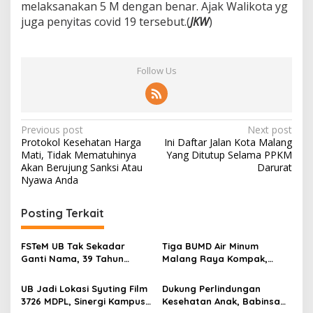
melaksanakan 5 M dengan benar. Ajak Walikota yg
juga penyitas covid 19 tersebut.(
JKW
)
Follow Us
P
Previous post
Next post
Protokol Kesehatan Harga
Ini Daftar Jalan Kota Malang
o
Mati, Tidak Mematuhinya
Yang Ditutup Selama PPKM
s
Akan Berujung Sanksi Atau
Darurat
Nyawa Anda
t
n
Posting Terkait
a
v
FSTeM UB Tak Sekadar
Tiga BUMD Air Minum
Ganti Nama, 39 Tahun
Malang Raya Kompak,
i
Mengakar Jadi Modal Jadi
Sinergi Tak Hanya Soal Air
g
Trendsetter Sains dan
Tapi Juga Prestasi
UB Jadi Lokasi Syuting Film
Dukung Perlindungan
Teknologi
3726 MDPL, Sinergi Kampus
Kesehatan Anak, Babinsa
a