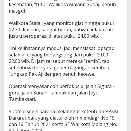
t
kesehatan, “tutur Walikota Malang Sutiaji penuh
b
masgul.
a
g
i
Walikota Sutiaji yang monitor giat hingga pukul
p
02.30 dini hari, sangat heran, bahwa pelaku cafe
e
justru beroperasi di atas pukul 24.00 wib.
l
a
n
“Ini kelihatannya modus. Jadi mensiasati opsgab
g
selama ini yang berlangsung dari pukul 20.00 –
g
22.00 wib. Di jam tersebut mereka “tertib”, tapi
a
r
setelahnya ternyata geber dagangan kembali,
P
“ungkap Pak Aji dengan penuh kecewa.
P
K
M
Operasi menyasar dan berfokus di jalan Sigura –
D
gura, jalan Sunan Tambak dan jalan Joyo
a
Tambaksari.
r
u
r
5 cafe disegel karena melanggar ketentuan PPKM
a
Darurat baik yang diatur oleh Inmendagri No.15
t
dan 16 Tahun 2021 serta SE Walikota Malang No.
p
37. Tahun 2021.
w