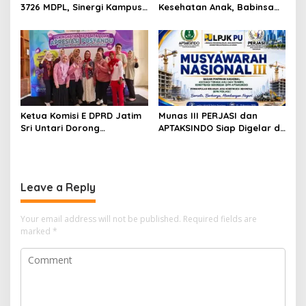
3726 MDPL, Sinergi Kampus
Kesehatan Anak, Babinsa
dan Industri Kreatif
Jatimulyo Dampingi Pekan
Hadirkan Pengalaman
Imunisasi 2026
Nyata bagi Mahasiswa
Ketua Komisi E DPRD Jatim
Munas III PERJASI dan
Sri Untari Dorong
APTAKSINDO Siap Digelar di
Penguatan Peran Kader
Surabaya, Usung
Posyandu sebagai Garda
Semangat Perkuat Tata
Terdepan Layanan
Kelola Organisasi
Kesehatan
Leave a Reply
Your email address will not be published.
Required fields are
marked
*