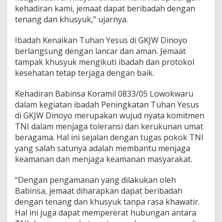
n
kehadiran kami, jemaat dapat beribadah dengan
I
tenang dan khusyuk,” ujarnya.
b
a
Ibadah Kenaikan Tuhan Yesus di GKJW Dinoyo
d
berlangsung dengan lancar dan aman. Jemaat
a
h
tampak khusyuk mengikuti ibadah dan protokol
K
kesehatan tetap terjaga dengan baik.
e
n
Kehadiran Babinsa Koramil 0833/05 Lowokwaru
a
dalam kegiatan ibadah Peningkatan Tuhan Yesus
i
k
di GKJW Dinoyo merupakan wujud nyata komitmen
a
TNI dalam menjaga toleransi dan kerukunan umat
n
beragama. Hal ini sejalan dengan tugas pokok TNI
T
yang salah satunya adalah membantu menjaga
u
keamanan dan menjaga keamanan masyarakat.
h
a
n
“Dengan pengamanan yang dilakukan oleh
Y
Babinsa, jemaat diharapkan dapat beribadah
e
dengan tenang dan khusyuk tanpa rasa khawatir.
s
Hal ini juga dapat mempererat hubungan antara
u
s