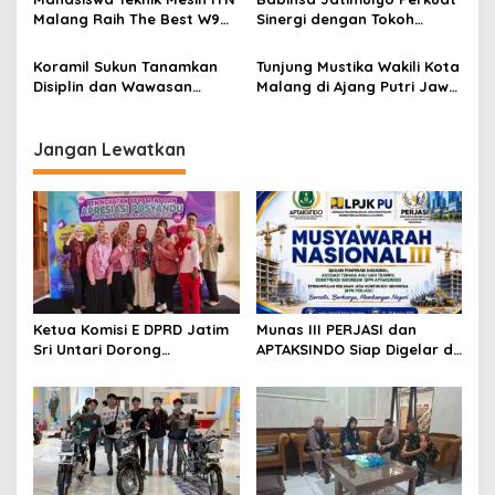
a
Terdepan Layanan
Kelola Organisasi
Malang Raih The Best W9
Sinergi dengan Tokoh
Kesehatan
t
Style di Malang Modifest
Masyarakat, Jaga
Vol 3, Buktikan Inovasi
Kondusivitas Wilayah Lewat
i
Koramil Sukun Tanamkan
Tunjung Mustika Wakili Kota
Kampus di Panggung
Komsos
Disiplin dan Wawasan
Malang di Ajang Putri Jawa
o
Nasional
Kebangsaan kepada Siswa
Timur 2026, Warga Diajak
n
SD Islamic Global School
Beri Dukungan Melalui
Instagram
Jangan Lewatkan
Ketua Komisi E DPRD Jatim
Munas III PERJASI dan
Sri Untari Dorong
APTAKSINDO Siap Digelar di
Penguatan Peran Kader
Surabaya, Usung
Posyandu sebagai Garda
Semangat Perkuat Tata
Terdepan Layanan
Kelola Organisasi
Kesehatan