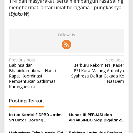
TNI dan masyarakat, serta membangun rasa saling
d
menghormati antar umat beragama,” pungkasnya.
i
(
Djoko W
)
G
K
J
W
Follow Us
D
i
n
o
y
P
Previous post
Next post
o
Babinsa dan
Berburu Rekom N1, Kader
o
Bhabinkamtibmas Hadiri
PSI Kota Malang Ardantya
s
Rapat Koordinasi
Syahreza Daftar Cakada Ke
Pembentukan Satlinmas
NasDem
t
Karangbesuki
n
Posting Terkait
a
v
Ketua Komisi E DPRD Jatim
Munas III PERJASI dan
i
Sri Untari Dorong
APTAKSINDO Siap Digelar di
g
Penguatan Peran Kader
Surabaya, Usung
Posyandu sebagai Garda
Semangat Perkuat Tata
Mahasiswa Teknik Mesin ITN
Babinsa Jatimulyo Perkuat