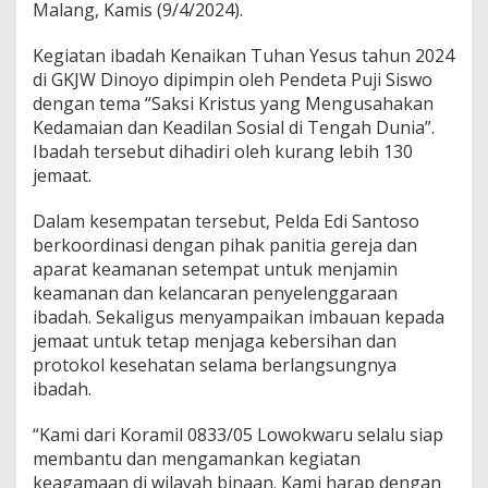
Malang, Kamis (9/4/2024).
5
L
o
Kegiatan ibadah Kenaikan Tuhan Yesus tahun 2024
w
di GKJW Dinoyo dipimpin oleh Pendeta Puji Siswo
o
dengan tema “Saksi Kristus yang Mengusahakan
k
Kedamaian dan Keadilan Sosial di Tengah Dunia”.
w
Ibadah tersebut dihadiri oleh kurang lebih 130
a
r
jemaat.
u
P
Dalam kesempatan tersebut, Pelda Edi Santoso
a
berkoordinasi dengan pihak panitia gereja dan
n
aparat keamanan setempat untuk menjamin
t
a
keamanan dan kelancaran penyelenggaraan
u
ibadah. Sekaligus menyampaikan imbauan kepada
K
jemaat untuk tetap menjaga kebersihan dan
e
protokol kesehatan selama berlangsungnya
l
a
ibadah.
n
c
“Kami dari Koramil 0833/05 Lowokwaru selalu siap
a
membantu dan mengamankan kegiatan
r
keagamaan di wilayah binaan. Kami harap dengan
a