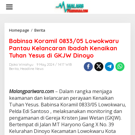
S
k
i
p
t
o
Homepage
/
Berita
B
c
a
Babinsa Koramil 0833/05 Lowokwaru
o
b
n
i
Pantau Kelancaran Ibadah Kenaikan
t
n
Tuhan Yesus di GKJW Dinoyo
e
s
n
a
Djoko Winahyu
9 May 2024 / 14:17 WIB
t
K
Berita
,
Headline News
o
r
a
m
Malangpariwara.com
– Dalam rangka menjaga
i
keamanan dan kelancaran perayaan Kenaikan
l
Tuhan Yesus. Babinsa Koramil 0833/05 Lowokwaru,
0
Pelda Edi Santoso , melaksanakan monitoring dan
8
3
pengamanan di Gereja Kristen Jawi Wetan (GKJW).
3
Bertempat di Jalan MT Haryono Gang X No. 39
/
Kelurahan Dinoyo Kecamatan Lowokwaru Kota
0