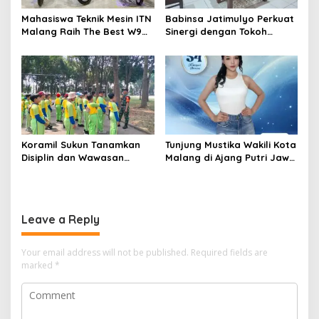
Mahasiswa Teknik Mesin ITN
Babinsa Jatimulyo Perkuat
Malang Raih The Best W9
Sinergi dengan Tokoh
Style di Malang Modifest
Masyarakat, Jaga
Vol 3, Buktikan Inovasi
Kondusivitas Wilayah Lewat
Kampus di Panggung
Komsos
Nasional
Koramil Sukun Tanamkan
Tunjung Mustika Wakili Kota
Disiplin dan Wawasan
Malang di Ajang Putri Jawa
Kebangsaan kepada Siswa
Timur 2026, Warga Diajak
SD Islamic Global School
Beri Dukungan Melalui
Instagram
Leave a Reply
Your email address will not be published.
Required fields are
marked
*