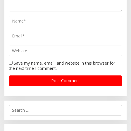
Save my name, email, and website in this browser for
the next time I comment.
S
e
a
r
c