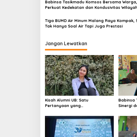
Babinsa Tasikmadu Komsos Bersama Warga
i
n
Perkuat Kedekatan dan Kondusivitas Wilaya
g
a
Tiga BUMD Air Minum Malang Raya Kompak, S
Tak Hanya Soal Air Tapi Juga Prestasi
t
i
Jangan Lewatkan
o
n
Kisah Alumni UB: Satu
Babinsa 
Pertanyaan yang
Sinergi 
Menyelamatkan Nyawa
Sekolah 