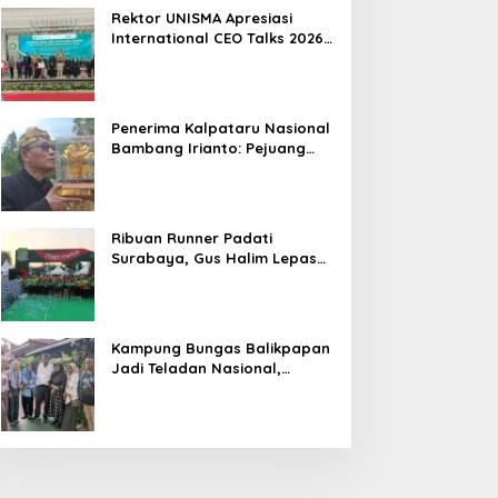
Hasil
Rektor UNISMA Apresiasi
International CEO Talks 2026,
Soroti Kiprah CEO Cilik yang
Siap Bersaing di Kancah
Global
Penerima Kalpataru Nasional
Bambang Irianto: Pejuang
Lingkungan Jangan Hanya
Jadi Simbol Penghargaan
Ribuan Runner Padati
Surabaya, Gus Halim Lepas
PKB Fun Run Festival Jatim
2026: Tebar Hadiah Ratusan
Juta dan 6 Golden Ticket ke
Jakarta
Kampung Bungas Balikpapan
Jadi Teladan Nasional,
Bambang Rianto:
Pembangunan Lingkungan
Harus Holistik dan
Berkelanjutan