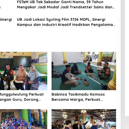
,
FSTeM UB Tak Sekadar Ganti Nama, 39 Tahun
h
Mengakar Jadi Modal Jadi Trendsetter Sains dan
Teknologi
inergi
UB Jadi Lokasi Syuting Film 3726 MDPL, Sinergi
Kampus dan Industri Kreatif Hadirkan Pengalaman
Nyata bagi Mahasiswa
Tunggulwulung Perkuat
Babinsa Tasikmadu Komsos
dengan Guru, Dorong
Bersama Warga, Perkuat
Aman dan Kondusif
Kedekatan dan Kondusivitas
Wilayah