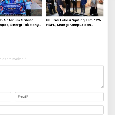
D Air Minum Malang
UB Jadi Lokasi Syuting Film 3726
pak, Sinergi Tak Hanya
MDPL, Sinergi Kampus dan
Tapi Juga Prestasi
Industri Kreatif Hadirkan
Pengalaman Nyata bagi
Mahasiswa
ields are marked
*