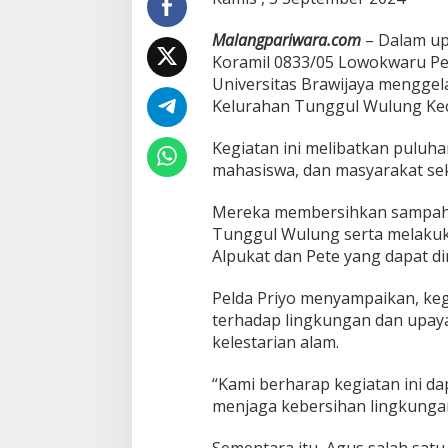
w
a
Malangpariwara.com
– Dalam up
r
Koramil 0833/05 Lowokwaru Pe
u
Universitas Brawijaya menggel
B
e
Kelurahan Tunggul Wulung Kec
r
s
Kegiatan ini melibatkan puluha
a
mahasiswa, dan masyarakat sek
m
a
Mereka membersihkan sampah 
M
a
Tunggul Wulung serta melakuk
h
Alpukat dan Pete yang dapat d
a
s
Pelda Priyo menyampaikan, keg
i
terhadap lingkungan dan upay
s
w
kelestarian alam.
a
U
“Kami berharap kegiatan ini da
B
menjaga kebersihan lingkungan
B
e
r
Sementara itu, Agus salah sa