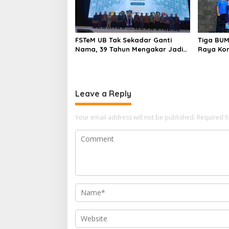
FSTeM UB Tak Sekadar Ganti
Tiga BUM
Nama, 39 Tahun Mengakar Jadi
Raya Kom
Modal Jadi Trendsetter Sains
Soal Air 
dan Teknologi
Leave a Reply
Your email address will not be published.
Required f