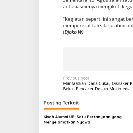
s
antusiasmenya mengikuti kegiat
i
h
“Kegiatan seperti ini sangat b
k
mempererat tali silaturahmi a
a
n
(
Djoko W)
S
u
n
g
a
i
d
a
P
Previous post
n
Manfaatkan Dana Cukai, Disnaker
P
o
Bekali Pencaker Desain Multimedia
e
s
n
g
t
Posting Terkait
h
n
i
j
Kisah Alumni UB: Satu Pertanyaan yang
a
a
Menyelamatkan Nyawa
v
u
a