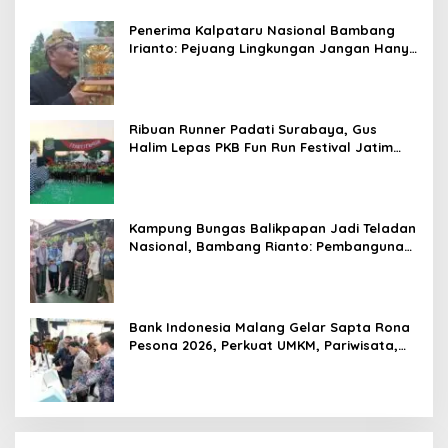
di Kancah Global
Penerima Kalpataru Nasional Bambang
Irianto: Pejuang Lingkungan Jangan Hanya
Jadi Simbol Penghargaan
Ribuan Runner Padati Surabaya, Gus
Halim Lepas PKB Fun Run Festival Jatim
2026: Tebar Hadiah Ratusan Juta dan 6
Golden Ticket ke Jakarta
Kampung Bungas Balikpapan Jadi Teladan
Nasional, Bambang Rianto: Pembangunan
Lingkungan Harus Holistik dan
Berkelanjutan
Bank Indonesia Malang Gelar Sapta Rona
Pesona 2026, Perkuat UMKM, Pariwisata,
Digitalisasi, dan Ekonomi Syariah