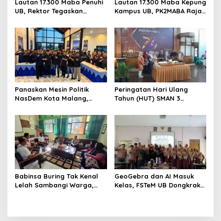
Lautan 17.300 Maba Penuhi
Lautan 17.300 Maba Kepung
UB, Rektor Tegaskan
Kampus UB, PK2MABA Raja
Kampus Zero Tolerance
Brawijaya Resmi Dibuka
Bullying
Panaskan Mesin Politik
Peringatan Hari Ulang
NasDem Kota Malang,
Tahun (HUT) SMAN 3
Suyadi: Soliditas Jadi Kunci
Malang menjadi momentum
Kemenangan
untuk memperkuat
komitmen sekolah dalam
mempertahankan tradisi
prestasi
Babinsa Buring Tak Kenal
GeoGebra dan AI Masuk
Lelah Sambangi Warga,
Kelas, FSTeM UB Dongkrak
Komsos Jadi Garda Awal
Literasi Numerasi Siswa
Jaga Kamtibmas
SMAN 1 Krembung