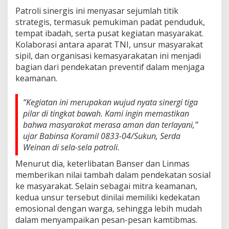
l
Patroli sinergis ini menyasar sejumlah titik
a
strategis, termasuk pemukiman padat penduduk,
b
tempat ibadah, serta pusat kegiatan masyarakat.
o
Kolaborasi antara aparat TNI, unsur masyarakat
r
a
sipil, dan organisasi kemasyarakatan ini menjadi
t
bagian dari pendekatan preventif dalam menjaga
i
keamanan.
f
B
e
“Kegiatan ini merupakan wujud nyata sinergi tiga
r
pilar di tingkat bawah. Kami ingin memastikan
s
bahwa masyarakat merasa aman dan terlayani,”
a
ujar Babinsa Koramil 0833-04/Sukun, Serda
m
a
Weinan di sela-sela patroli.
B
Menurut dia, keterlibatan Banser dan Linmas
a
n
memberikan nilai tambah dalam pendekatan sosial
s
ke masyarakat. Selain sebagai mitra keamanan,
e
kedua unsur tersebut dinilai memiliki kedekatan
r
emosional dengan warga, sehingga lebih mudah
d
dalam menyampaikan pesan-pesan kamtibmas.
a
n