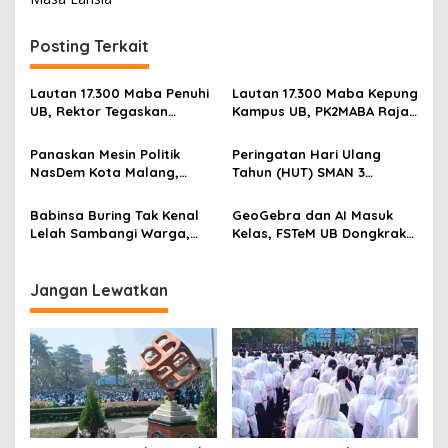
t
n
Posting Terkait
a
v
Lautan 17.300 Maba Penuhi
Lautan 17.300 Maba Kepung
UB, Rektor Tegaskan
Kampus UB, PK2MABA Raja
i
Kampus Zero Tolerance
Brawijaya Resmi Dibuka
g
Bullying
Panaskan Mesin Politik
Peringatan Hari Ulang
NasDem Kota Malang,
Tahun (HUT) SMAN 3
a
Suyadi: Soliditas Jadi Kunci
Malang menjadi momentum
t
Kemenangan
untuk memperkuat
Babinsa Buring Tak Kenal
GeoGebra dan AI Masuk
komitmen sekolah dalam
i
Lelah Sambangi Warga,
Kelas, FSTeM UB Dongkrak
mempertahankan tradisi
Komsos Jadi Garda Awal
Literasi Numerasi Siswa
o
prestasi
Jaga Kamtibmas
SMAN 1 Krembung
n
Jangan Lewatkan