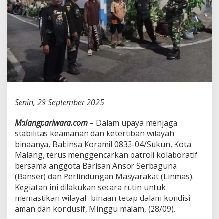
4
/
S
u
k
u
n
G
e
n
c
Senin, 29 September 2025
a
r
k
Malangpariwara.com
– Dalam upaya menjaga
a
stabilitas keamanan dan ketertiban wilayah
n
binaanya, Babinsa Koramil 0833-04/Sukun, Kota
P
Malang, terus menggencarkan patroli kolaboratif
a
t
bersama anggota Barisan Ansor Serbaguna
r
(Banser) dan Perlindungan Masyarakat (Linmas).
o
Kegiatan ini dilakukan secara rutin untuk
l
memastikan wilayah binaan tetap dalam kondisi
i
aman dan kondusif, Minggu malam, (28/09).
K
o