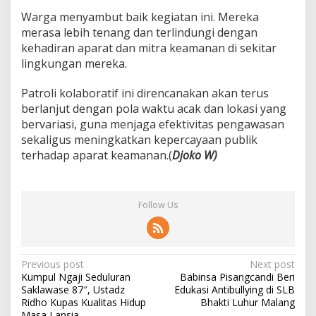
L
Warga menyambut baik kegiatan ini. Mereka
i
merasa lebih tenang dan terlindungi dengan
n
kehadiran aparat dan mitra keamanan di sekitar
m
lingkungan mereka.
a
s
Patroli kolaboratif ini direncanakan akan terus
berlanjut dengan pola waktu acak dan lokasi yang
bervariasi, guna menjaga efektivitas pengawasan
sekaligus meningkatkan kepercayaan publik
terhadap aparat keamanan.(
Djoko W)
Follow Us
P
Previous post
Next post
Kumpul Ngaji Seduluran
Babinsa Pisangcandi Beri
o
Saklawase 87″, Ustadz
Edukasi Antibullying di SLB
s
Ridho Kupas Kualitas Hidup
Bhakti Luhur Malang
Masa Lansia