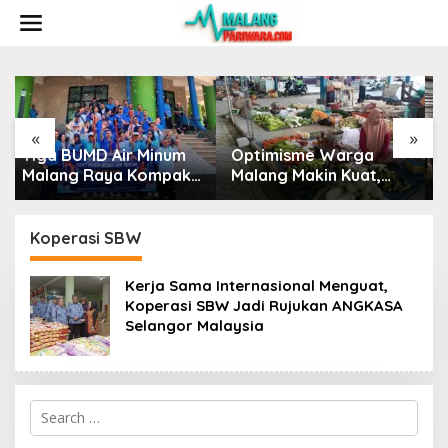
S
k
i
p
t
o
c
o
«
»
n
Optimisme Warga
UB Jadi Lokasi Syuting
t
Malang Makin Kuat,
Film 3726 MDPL,
e
Keyakinan Konsumen
Sinergi Kampus dan
n
Naik ke 126,8
Industri Kreatif
t
Hadirkan Pengalaman
Koperasi SBW
Nyata bagi Mahasiswa
Kerja Sama Internasional Menguat,
Koperasi SBW Jadi Rujukan ANGKASA
Selangor Malaysia
S
e
a