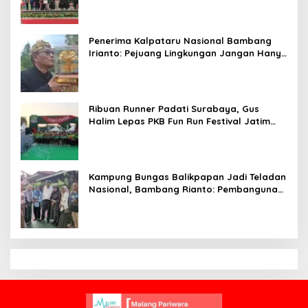
Penerima Kalpataru Nasional Bambang
Irianto: Pejuang Lingkungan Jangan Hanya
Jadi Simbol Penghargaan
Ribuan Runner Padati Surabaya, Gus
Halim Lepas PKB Fun Run Festival Jatim
2026: Tebar Hadiah Ratusan Juta dan 6
Golden Ticket ke Jakarta
Kampung Bungas Balikpapan Jadi Teladan
Nasional, Bambang Rianto: Pembangunan
Lingkungan Harus Holistik dan
Berkelanjutan