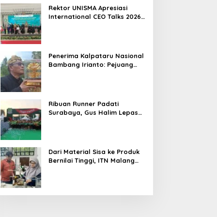
Hasil
Rektor UNISMA Apresiasi
International CEO Talks 2026,
Soroti Kiprah CEO Cilik yang
Siap Bersaing di Kancah
Global
Penerima Kalpataru Nasional
Bambang Irianto: Pejuang
Lingkungan Jangan Hanya
Jadi Simbol Penghargaan
Ribuan Runner Padati
Surabaya, Gus Halim Lepas
PKB Fun Run Festival Jatim
2026: Tebar Hadiah Ratusan
Juta dan 6 Golden Ticket ke
Jakarta
Dari Material Sisa ke Produk
Bernilai Tinggi, ITN Malang
dan PT DPL Kembangkan
Riset Silika Gel