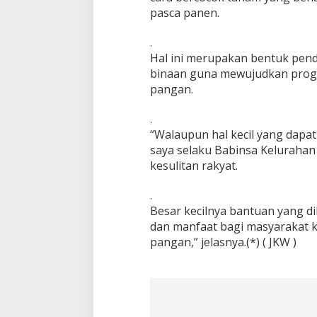
a
pasca panen.
m
i
.
l
Hal ini merupakan bentuk pen
0
binaan guna mewujudkan prog
8
3
pangan.
3
/
.
0
“Walaupun hal kecil yang dapa
4
saya selaku Babinsa Keluraha
S
u
kesulitan rakyat.
k
u
.
n
Besar kecilnya bantuan yang 
B
dan manfaat bagi masyarakat 
a
n
pangan,” jelasnya.(*) ( JKW )
t
u
P
a
n
e