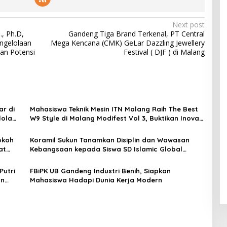
Next post
., Ph.D,
Gandeng Tiga Brand Terkenal, PT Central
ngelolaan
Mega Kencana (CMK) GeLar Dazzling Jewellery
an Potensi
Festival ( DJF ) di Malang
ar di
Mahasiswa Teknik Mesin ITN Malang Raih The Best
lola
W9 Style di Malang Modifest Vol 3, Buktikan Inovasi
Kampus di Panggung Nasional
okoh
Koramil Sukun Tanamkan Disiplin dan Wawasan
at
Kebangsaan kepada Siswa SD Islamic Global
School
Putri
FBiPK UB Gandeng Industri Benih, Siapkan
an
Mahasiswa Hadapi Dunia Kerja Modern