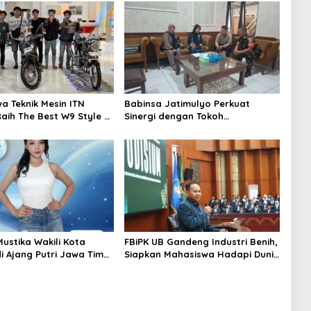
a Teknik Mesin ITN
Babinsa Jatimulyo Perkuat
aih The Best W9 Style di
Sinergi dengan Tokoh
odifest Vol 3, Buktikan
Masyarakat, Jaga Kondusivitas
Kampus di Panggung
Wilayah Lewat Komsos
Mustika Wakili Kota
FBiPK UB Gandeng Industri Benih,
i Ajang Putri Jawa Timur
Siapkan Mahasiswa Hadapi Dunia
rga Diajak Beri
Kerja Modern
 Melalui Instagram