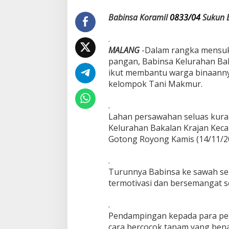
g
r
Babinsa Koramil
0833/04
Sukun 
a
m
.
P
MALANG
-Dalam rangka mensu
e
pangan, Babinsa Kelurahan Ba
m
e
ikut membantu warga binaanny
r
kelompok Tani Makmur.
i
n
.
t
Lahan persawahan seluas kuran
a
h
Kelurahan Bakalan Krajan Keca
,
Gotong Royong Kamis (14/11/2
B
a
.
b
Turunnya Babinsa ke sawah se
i
n
termotivasi dan bersemangat s
s
a
.
K
Pendampingan kepada para peta
o
cara bercocok tanam yang bena
r