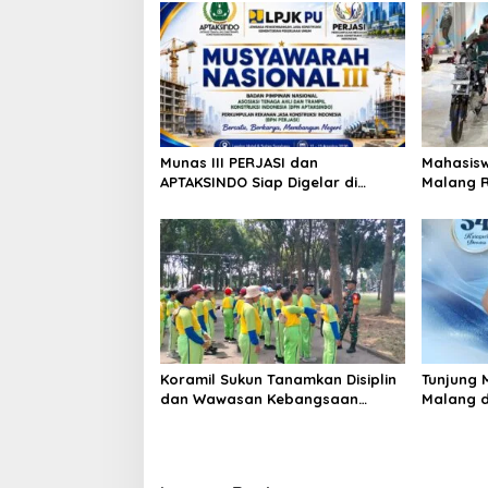
a
Munas III PERJASI dan
Mahasisw
APTAKSINDO Siap Digelar di
Malang R
Surabaya, Usung Semangat
Malang M
Perkuat Tata Kelola Organisasi
Inovasi 
Nasional
Koramil Sukun Tanamkan Disiplin
Tunjung 
dan Wawasan Kebangsaan
Malang d
kepada Siswa SD Islamic Global
2026, Wa
School
Dukungan