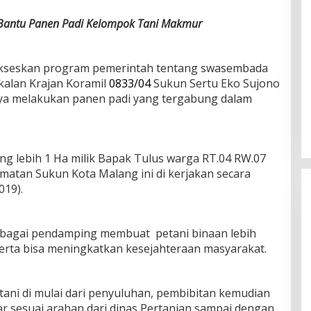
Bantu Panen Padi Kelompok Tani Makmur
kseskan program pemerintah tentang swasembada
kalan Krajan Koramil
0833/04
Sukun Sertu Eko Sujono
a melakukan panen padi yang tergabung dalam
g lebih 1 Ha milik Bapak Tulus warga RT.04 RW.07
matan Sukun Kota Malang ini di kerjakan secara
019).
bagai pendamping membuat petani binaan lebih
erta bisa meningkatkan kesejahteraan masyarakat.
ni di mulai dari penyuluhan, pembibitan kemudian
r sesuai arahan dari dinas Pertanian sampai dengan