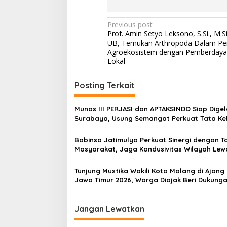
n
P
P
Previous post
a
Prof. Amin Setyo Leksono, S.Si., M.Si
d
o
UB, Temukan Arthropoda Dalam Pe
i
s
Agroekosistem dengan Pemberdaya
K
Lokal
e
t
l
n
o
Posting Terkait
m
a
p
v
o
Munas III PERJASI dan APTAKSINDO Siap Digel
k
Surabaya, Usung Semangat Perkuat Tata Ke
i
T
Organisasi
a
g
Babinsa Jatimulyo Perkuat Sinergi dengan T
n
Masyarakat, Jaga Kondusivitas Wilayah Lew
a
i
Komsos
B
t
Tunjung Mustika Wakili Kota Malang di Ajang 
i
i
Jawa Timur 2026, Warga Diajak Beri Dukung
n
Melalui Instagram
a
o
a
n
Jangan Lewatkan
n
n
y