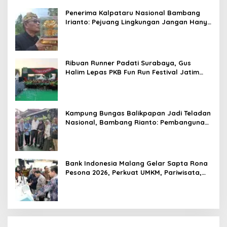
di Kancah Global
Penerima Kalpataru Nasional Bambang
Irianto: Pejuang Lingkungan Jangan Hanya
Jadi Simbol Penghargaan
Ribuan Runner Padati Surabaya, Gus
Halim Lepas PKB Fun Run Festival Jatim
2026: Tebar Hadiah Ratusan Juta dan 6
Golden Ticket ke Jakarta
Kampung Bungas Balikpapan Jadi Teladan
Nasional, Bambang Rianto: Pembangunan
Lingkungan Harus Holistik dan
Berkelanjutan
Bank Indonesia Malang Gelar Sapta Rona
Pesona 2026, Perkuat UMKM, Pariwisata,
Digitalisasi, dan Ekonomi Syariah