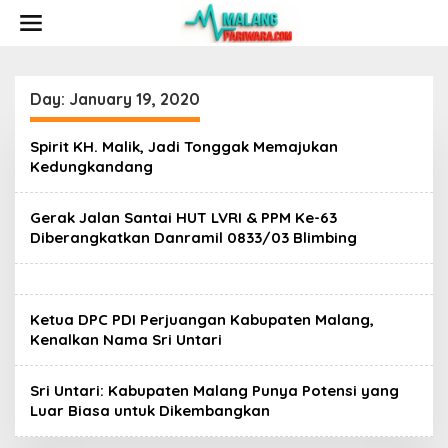
S
k
i
p
t
o
Day:
January 19, 2020
c
o
Spirit KH. Malik, Jadi Tonggak Memajukan
n
Kedungkandang
t
e
n
Gerak Jalan Santai HUT LVRI & PPM Ke-63
t
Diberangkatkan Danramil 0833/03 Blimbing
Ketua DPC PDI Perjuangan Kabupaten Malang,
Kenalkan Nama Sri Untari
Sri Untari: Kabupaten Malang Punya Potensi yang
Luar Biasa untuk Dikembangkan