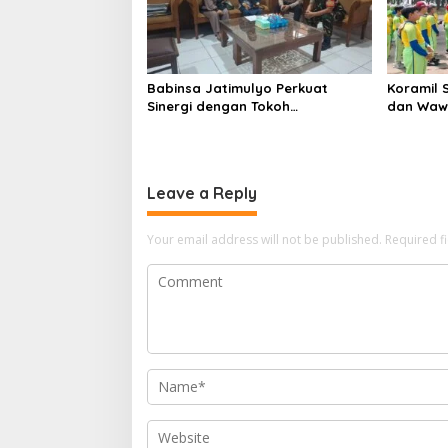
Babinsa Jatimulyo Perkuat
Koramil 
Sinergi dengan Tokoh
dan Waw
Masyarakat, Jaga Kondusivitas
kepada S
Wilayah Lewat Komsos
School
Leave a Reply
Your email address will not be published.
Required f