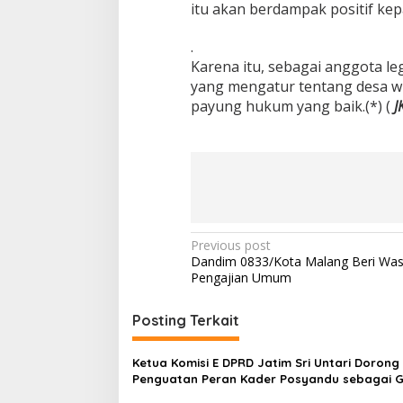
itu akan berdampak positif ke
n
g
.
k
a
Karena itu, sebagai anggota le
n
yang mengatur tentang desa wis
payung hukum yang baik.(*) (
J
P
Previous post
Dandim 0833/Kota Malang Beri Was
o
Pengajian Umum
s
t
Posting Terkait
n
Ketua Komisi E DPRD Jatim Sri Untari Dorong
a
Penguatan Peran Kader Posyandu sebagai 
v
Terdepan Layanan Kesehatan