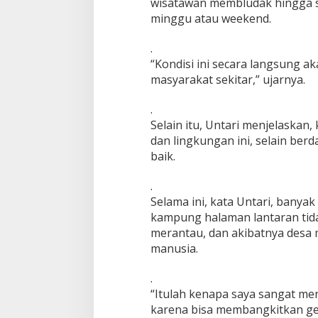
wisatawan membludak hingga sa
y
minggu atau weekend.
a
n
.
g
L
“Kondisi ini secara langsung 
u
masyarakat sekitar,” ujarnya.
a
r
.
B
Selain itu, Untari menjelaska
i
a
dan lingkungan ini, selain be
s
baik.
a
u
.
n
Selama ini, kata Untari, bany
t
u
kampung halaman lantaran tid
k
merantau, dan akibatnya desa 
D
manusia.
i
k
.
e
m
“Itulah kenapa saya sangat m
b
karena bisa membangkitkan g
a