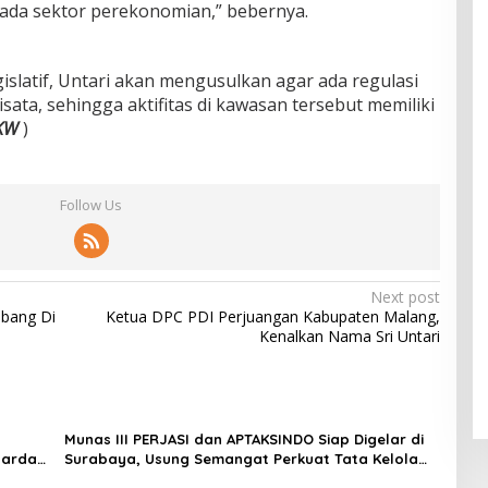
pada sektor perekonomian,” bebernya.
gislatif, Untari akan mengusulkan agar ada regulasi
ata, sehingga aktifitas di kawasan tersebut memiliki
KW
)
Follow Us
Next post
bang Di
Ketua DPC PDI Perjuangan Kabupaten Malang,
Kenalkan Nama Sri Untari
Munas III PERJASI dan APTAKSINDO Siap Digelar di
Garda
Surabaya, Usung Semangat Perkuat Tata Kelola
Organisasi