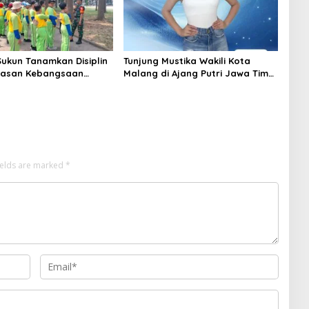
Sukun Tanamkan Disiplin
Tunjung Mustika Wakili Kota
asan Kebangsaan
Malang di Ajang Putri Jawa Timur
iswa SD Islamic Global
2026, Warga Diajak Beri
Dukungan Melalui Instagram
ields are marked
*