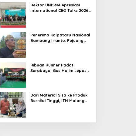
Hasil
Rektor UNISMA Apresiasi
International CEO Talks 2026,
Soroti Kiprah CEO Cilik yang
Siap Bersaing di Kancah
Global
Penerima Kalpataru Nasional
Bambang Irianto: Pejuang
Lingkungan Jangan Hanya
Jadi Simbol Penghargaan
Ribuan Runner Padati
Surabaya, Gus Halim Lepas
PKB Fun Run Festival Jatim
2026: Tebar Hadiah Ratusan
Juta dan 6 Golden Ticket ke
Jakarta
Dari Material Sisa ke Produk
Bernilai Tinggi, ITN Malang
dan PT DPL Kembangkan
Riset Silika Gel