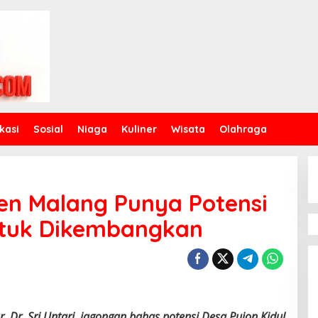
kasi
Sosial
Niaga
Kuliner
Wisata
Olahraga
ten Malang Punya Potensi
ntuk Dikembangkan
, Dr. Sri Untari, jagongan bahas potensi Desa Pujon Kidul