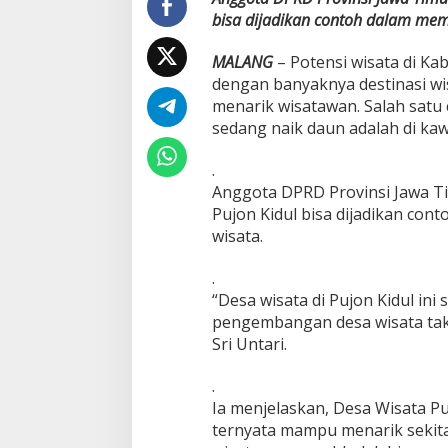
b
bisa dijadikan contoh dalam m
u
p
MALANG
– Potensi wisata di Ka
a
dengan banyaknya destinasi wi
t
e
menarik wisatawan. Salah satu
n
sedang naik daun adalah di kaw
M
a
.
l
Anggota DPRD Provinsi Jawa Ti
a
n
Pujon Kidul bisa dijadikan c
g
wisata.
P
u
.
n
“Desa wisata di Pujon Kidul ini 
y
a
pengembangan desa wisata tak 
P
Sri Untari.
o
t
.
e
Ia menjelaskan, Desa Wisata P
n
s
ternyata mampu menarik sekita
i