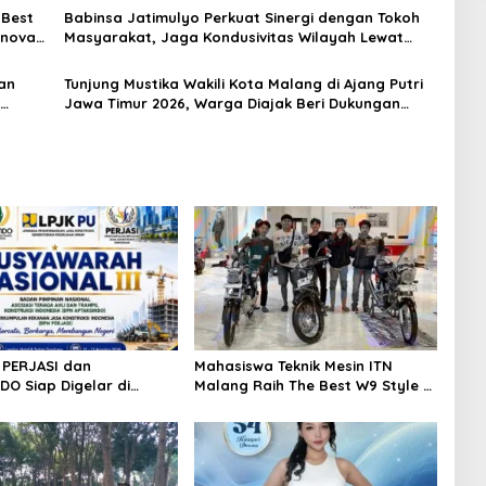
 Best
Babinsa Jatimulyo Perkuat Sinergi dengan Tokoh
Inovasi
Masyarakat, Jaga Kondusivitas Wilayah Lewat
Komsos
an
Tunjung Mustika Wakili Kota Malang di Ajang Putri
Jawa Timur 2026, Warga Diajak Beri Dukungan
Melalui Instagram
I PERJASI dan
Mahasiswa Teknik Mesin ITN
DO Siap Digelar di
Malang Raih The Best W9 Style di
a, Usung Semangat
Malang Modifest Vol 3, Buktikan
Tata Kelola Organisasi
Inovasi Kampus di Panggung
Nasional