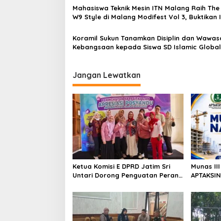
Mahasiswa Teknik Mesin ITN Malang Raih The
i
W9 Style di Malang Modifest Vol 3, Buktikan 
g
Kampus di Panggung Nasional
a
Koramil Sukun Tanamkan Disiplin dan Wawas
Kebangsaan kepada Siswa SD Islamic Global
t
School
i
Jangan Lewatkan
o
n
Ketua Komisi E DPRD Jatim Sri
Munas II
Untari Dorong Penguatan Peran
APTAKSIN
Kader Posyandu sebagai Garda
Surabay
Terdepan Layanan Kesehatan
Perkuat 