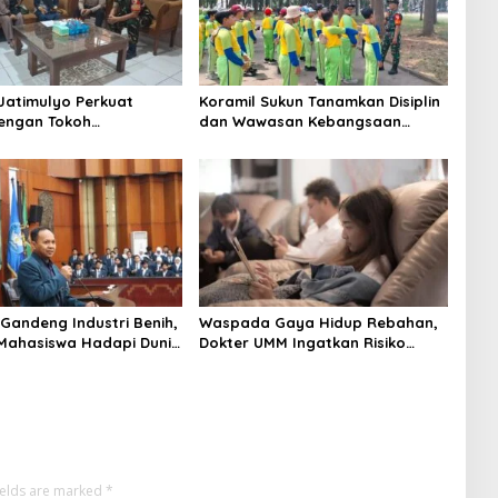
Jatimulyo Perkuat
Koramil Sukun Tanamkan Disiplin
dengan Tokoh
dan Wawasan Kebangsaan
at, Jaga Kondusivitas
kepada Siswa SD Islamic Global
 Lewat Komsos
School
 Gandeng Industri Benih,
Waspada Gaya Hidup Rebahan,
Mahasiswa Hadapi Dunia
Dokter UMM Ingatkan Risiko
dern
Obesitas hingga Hipertensi
ields are marked
*