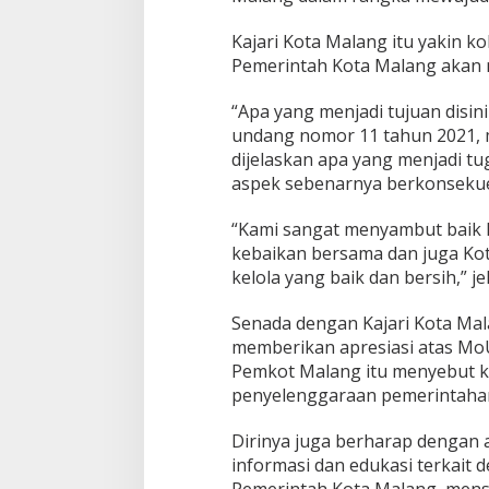
k
a
Kajari Kota Malang itu yakin k
n
Pemerintah Kota Malang akan 
T
a
“Apa yang menjadi tujuan disi
t
undang nomor 11 tahun 2021, m
a
K
dijelaskan apa yang menjadi tu
e
aspek sebenarnya berkonsekue
l
o
“Kami sangat menyambut baik 
l
kebaikan bersama dan juga Kot
a
P
kelola yang baik dan bersih,” je
e
m
Senada dengan Kajari Kota Mal
e
memberikan apresiasi atas MoU
r
Pemkot Malang itu menyebut ke
i
n
penyelenggaraan pemerintaha
t
a
Dirinya juga berharap dengan 
h
informasi dan edukasi terkait 
a
Pemerintah Kota Malang, mens
n