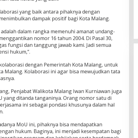
olaborasi yang baik antara pihaknya dengan
menimbulkan dampak positif bagi Kota Malang.
ni adalah dalam rangka memenuhi amanat undang-
enggantikan nomor 16 tahun 2004. Di Pasal 30,
gas fungsi dan tanggung jawab kami. Jadi semua
nsi hukum,”.
kolaborasi dengan Pemerintah Kota Malang, untuk
a Malang. Kolaborasi ini agar bisa mewujudkan tata
lasnya.
ang, Penjabat Walikota Malang Iwan Kurniawan juga
 yang ditanda tanganinya. Orang nomor satu di
rjasama ini sebagai pondasi khusunya dalam hal
n.
adanya MoU ini, pihaknya bisa mendapatkan
dengan hukum. Baginya, ini menjadi kesempatan bagi
inergikan program dan kebijakan serta berdampak