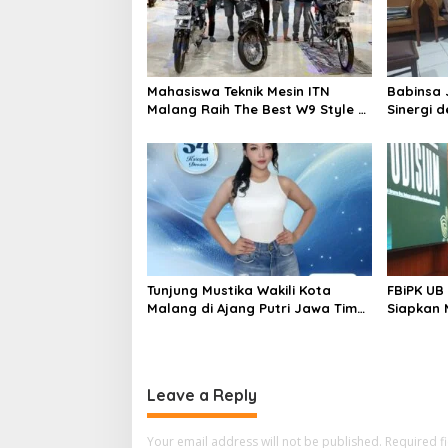
Mahasiswa Teknik Mesin ITN
Babinsa 
Malang Raih The Best W9 Style di
Sinergi 
Malang Modifest Vol 3, Buktikan
Masyarak
Inovasi Kampus di Panggung
Wilayah
Nasional
Tunjung Mustika Wakili Kota
FBiPK UB
Malang di Ajang Putri Jawa Timur
Siapkan 
2026, Warga Diajak Beri
Kerja Mo
Dukungan Melalui Instagram
Leave a Reply
Your email address will not be published.
Required f