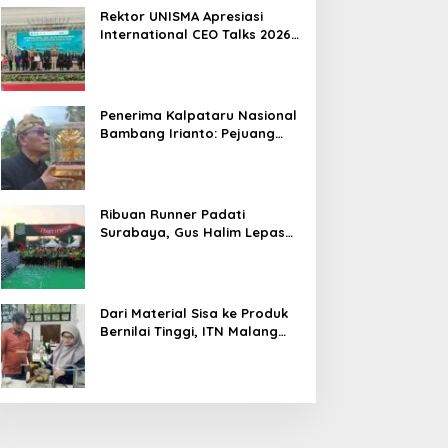
Hasil
Rektor UNISMA Apresiasi
International CEO Talks 2026,
Soroti Kiprah CEO Cilik yang
Siap Bersaing di Kancah
Global
Penerima Kalpataru Nasional
Bambang Irianto: Pejuang
Lingkungan Jangan Hanya
Jadi Simbol Penghargaan
Ribuan Runner Padati
Surabaya, Gus Halim Lepas
PKB Fun Run Festival Jatim
2026: Tebar Hadiah Ratusan
Juta dan 6 Golden Ticket ke
Jakarta
Dari Material Sisa ke Produk
Bernilai Tinggi, ITN Malang
dan PT DPL Kembangkan
Riset Silika Gel