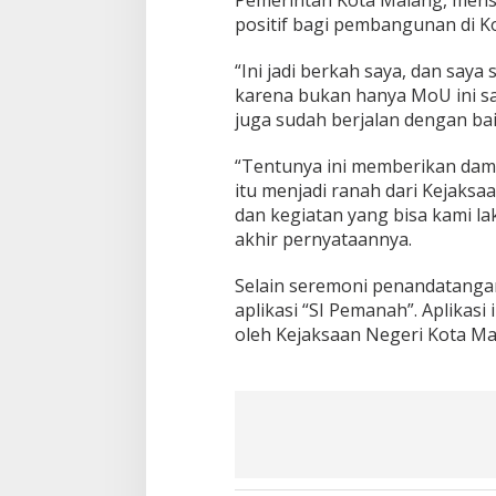
B
positif bagi pembangunan di K
e
r
“Ini jadi berkah saya, dan say
s
karena bukan hanya MoU ini sa
i
juga sudah berjalan dengan baik
h
d
e
“Tentunya ini memberikan damp
n
itu menjadi ranah dari Kejaksa
g
dan kegiatan yang bisa kami la
a
akhir pernyataannya.
n
K
e
Selain seremoni penandatanga
j
aplikasi “SI Pemanah”. Aplikas
a
oleh Kejaksaan Negeri Kota Ma
k
s
a
a
n
N
e
g
e