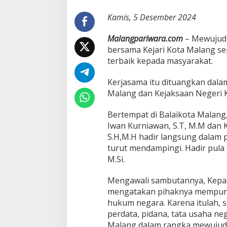
a
l
Kamis, 5 Desember 2024
a
n
Malangpariwara.com
– Mewujudk
g
bersama Kejari Kota Malang s
T
terbaik kepada masyarakat.
a
n
d
Kerjasama itu dituangkan dal
a
Malang dan Kejaksaan Negeri 
t
a
Bertempat di Balaikota Malang
n
Iwan Kurniawan, S.T, M.M dan 
g
a
S.H,M.H hadir langsung dalam p
n
turut mendampingi. Hadir pula 
i
M.Si.
M
o
Mengawali sambutannya, Kepala
U
W
mengatakan pihaknya mempuny
u
hukum negara. Karena itulah, 
j
perdata, pidana, tata usaha n
u
Malang dalam rangka mewujudka
d