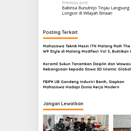
P
Previous post
r
Babinsa Bunulrejo Tinjau Langsung 
o
i
Longsor di Wilayah Binaan
K
s
o
t
t
a
Posting Terkait
n
M
a
a
Mahasiswa Teknik Mesin ITN Malang Raih The
l
v
W9 Style di Malang Modifest Vol 3, Buktikan 
a
Kampus di Panggung Nasional
n
i
g
Koramil Sukun Tanamkan Disiplin dan Wawas
g
Kebangsaan kepada Siswa SD Islamic Global
School
a
FBiPK UB Gandeng Industri Benih, Siapkan
t
Mahasiswa Hadapi Dunia Kerja Modern
i
o
Jangan Lewatkan
n