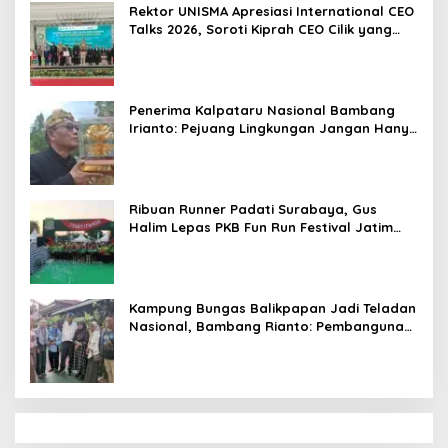
Rektor UNISMA Apresiasi International CEO
Talks 2026, Soroti Kiprah CEO Cilik yang
Siap Bersaing di Kancah Global
Penerima Kalpataru Nasional Bambang
Irianto: Pejuang Lingkungan Jangan Hanya
Jadi Simbol Penghargaan
Ribuan Runner Padati Surabaya, Gus
Halim Lepas PKB Fun Run Festival Jatim
2026: Tebar Hadiah Ratusan Juta dan 6
Golden Ticket ke Jakarta
Kampung Bungas Balikpapan Jadi Teladan
Nasional, Bambang Rianto: Pembangunan
Lingkungan Harus Holistik dan
Berkelanjutan