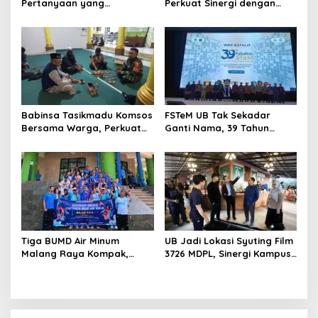
Pertanyaan yang
Perkuat Sinergi dengan
Menyelamatkan Nyawa
Guru, Dorong Sekolah
Aman dan Kondusif
Babinsa Tasikmadu Komsos
FSTeM UB Tak Sekadar
Bersama Warga, Perkuat
Ganti Nama, 39 Tahun
Kedekatan dan
Mengakar Jadi Modal Jadi
Kondusivitas Wilayah
Trendsetter Sains dan
Teknologi
Tiga BUMD Air Minum
UB Jadi Lokasi Syuting Film
Malang Raya Kompak,
3726 MDPL, Sinergi Kampus
Sinergi Tak Hanya Soal Air
dan Industri Kreatif
Tapi Juga Prestasi
Hadirkan Pengalaman
Nyata bagi Mahasiswa