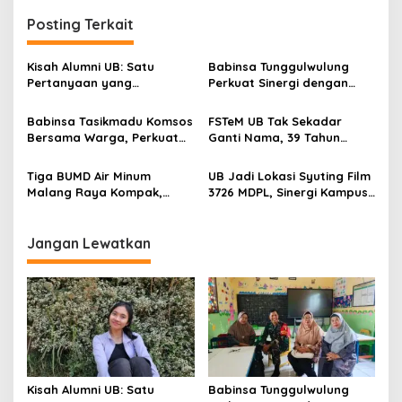
n
Posting Terkait
a
v
Kisah Alumni UB: Satu
Babinsa Tunggulwulung
Pertanyaan yang
Perkuat Sinergi dengan
i
Menyelamatkan Nyawa
Guru, Dorong Sekolah
g
Aman dan Kondusif
Babinsa Tasikmadu Komsos
FSTeM UB Tak Sekadar
Bersama Warga, Perkuat
Ganti Nama, 39 Tahun
a
Kedekatan dan
Mengakar Jadi Modal Jadi
t
Kondusivitas Wilayah
Trendsetter Sains dan
Tiga BUMD Air Minum
UB Jadi Lokasi Syuting Film
Teknologi
i
Malang Raya Kompak,
3726 MDPL, Sinergi Kampus
Sinergi Tak Hanya Soal Air
dan Industri Kreatif
o
Tapi Juga Prestasi
Hadirkan Pengalaman
n
Nyata bagi Mahasiswa
Jangan Lewatkan
Kisah Alumni UB: Satu
Babinsa Tunggulwulung