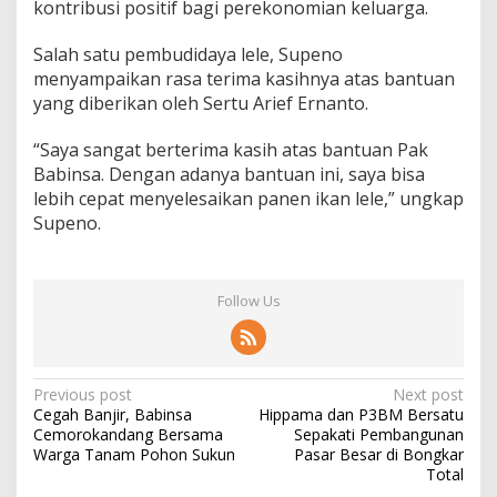
kontribusi positif bagi perekonomian keluarga.
e
l
Salah satu pembudidaya lele, Supeno
e
menyampaikan rasa terima kasihnya atas bantuan
yang diberikan oleh Sertu Arief Ernanto.
“Saya sangat berterima kasih atas bantuan Pak
Babinsa. Dengan adanya bantuan ini, saya bisa
lebih cepat menyelesaikan panen ikan lele,” ungkap
Supeno.
Follow Us
P
Previous post
Next post
Cegah Banjir, Babinsa
Hippama dan P3BM Bersatu
o
Cemorokandang Bersama
Sepakati Pembangunan
s
Warga Tanam Pohon Sukun
Pasar Besar di Bongkar
Total
t