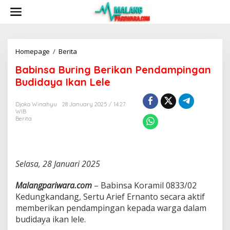
S
k
i
p
t
o
Homepage
/
Berita
B
c
a
Babinsa Buring Berikan Pendampingan
o
b
n
i
Budidaya Ikan Lele
t
n
e
s
Djoko Winahyu
28 January 2025 / 14:27
n
a
WIB
t
B
Berita
u
r
i
n
g
Selasa, 28 Januari 2025
B
e
Malangpariwara.com
– Babinsa Koramil 0833/02
r
Kedungkandang, Sertu Arief Ernanto secara aktif
i
memberikan pendampingan kepada warga dalam
k
a
budidaya ikan lele.
n