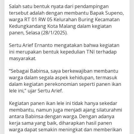
P
Salah satu bentuk nyata dari pendampingan
e
tersebut adalah dengan membantu Bapak Supeno,
n
warga RT 01 RW 05 Kelurahan Buring Kecamatan
d
a
Kedungkandang Kota Malang dalam kegiatan
m
panen, Selasa (28/1/2025).
p
i
Sertu Arief Ernanto mengatakan bahwa kegiatan
n
ini merupakan bentuk kepedulian TNI terhadap
g
a
masyarakat.
n
B
“Sebagai Babinsa, saya berkewajiban membantu
u
warga dalam segala aspek kehidupan, termasuk
d
dalam kegiatan perekonomian seperti panen ikan
i
d
lele ini,” ujar Sertu Arief.
a
y
Kegiatan panen ikan lele ini tidak hanya sekedar
a
membantu, namun juga menjadi ajang silaturahmi
I
antara Babinsa dengan warga. Dengan adanya
k
a
kerja sama yang baik, diharapkan hasil panen
n
warga dapat semakin meningkat dan memberikan
L