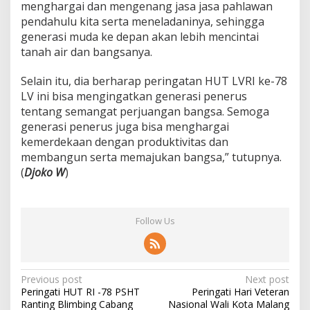
menghargai dan mengenang jasa jasa pahlawan
b
pendahulu kita serta meneladaninya, sehingga
u
r
generasi muda ke depan akan lebih mencintai
B
tanah air dan bangsanya.
u
n
Selain itu, dia berharap peringatan HUT LVRI ke-78
g
LV ini bisa mengingatkan generasi penerus
a
d
tentang semangat perjuangan bangsa. Semoga
i
generasi penerus juga bisa menghargai
T
kemerdekaan dengan produktivitas dan
M
membangun serta memajukan bangsa,” tutupnya.
(
Djoko W
)
Follow Us
P
Previous post
Next post
Peringati HUT RI -78 PSHT
Peringati Hari Veteran
o
Ranting Blimbing Cabang
Nasional Wali Kota Malang