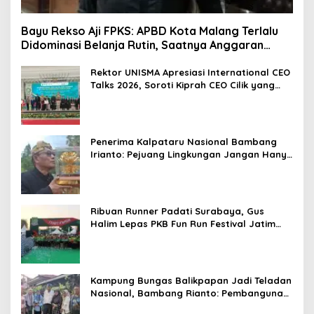
Bayu Rekso Aji FPKS: APBD Kota Malang Terlalu
Didominasi Belanja Rutin, Saatnya Anggaran
Berorientasi Hasil
Rektor UNISMA Apresiasi International CEO
Talks 2026, Soroti Kiprah CEO Cilik yang
Siap Bersaing di Kancah Global
Penerima Kalpataru Nasional Bambang
Irianto: Pejuang Lingkungan Jangan Hanya
Jadi Simbol Penghargaan
Ribuan Runner Padati Surabaya, Gus
Halim Lepas PKB Fun Run Festival Jatim
2026: Tebar Hadiah Ratusan Juta dan 6
Golden Ticket ke Jakarta
Kampung Bungas Balikpapan Jadi Teladan
Nasional, Bambang Rianto: Pembangunan
Lingkungan Harus Holistik dan