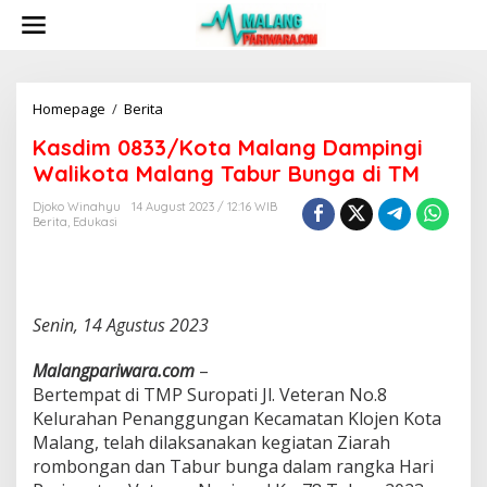
S
k
i
p
t
o
Homepage
/
Berita
K
c
a
Kasdim 0833/Kota Malang Dampingi
o
s
n
d
Walikota Malang Tabur Bunga di TM
t
i
e
m
Djoko Winahyu
14 August 2023 / 12:16 WIB
n
Berita
,
Edukasi
0
t
8
3
3
/
Senin, 14 Agustus 2023
K
o
t
Malangpariwara.com
–
a
Bertempat di TMP Suropati Jl. Veteran No.8
M
Kelurahan Penanggungan Kecamatan Klojen Kota
a
Malang, telah dilaksanakan kegiatan Ziarah
l
a
rombongan dan Tabur bunga dalam rangka Hari
n