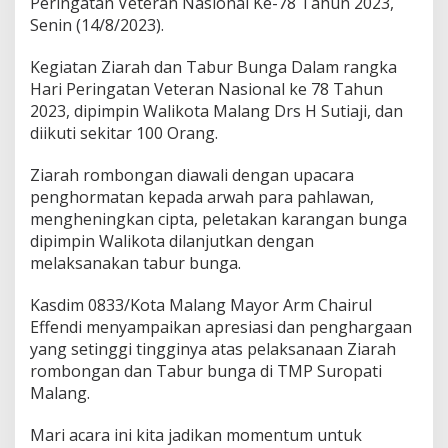
Peringatan Veteran Nasional Ke-78 Tahun 2023,
g
Senin (14/8/2023).
D
a
Kegiatan Ziarah dan Tabur Bunga Dalam rangka
m
p
Hari Peringatan Veteran Nasional ke 78 Tahun
i
2023, dipimpin Walikota Malang Drs H Sutiaji, dan
n
diikuti sekitar 100 Orang.
g
i
Ziarah rombongan diawali dengan upacara
W
a
penghormatan kepada arwah para pahlawan,
l
mengheningkan cipta, peletakan karangan bunga
i
dipimpin Walikota dilanjutkan dengan
k
melaksanakan tabur bunga.
o
t
a
Kasdim 0833/Kota Malang Mayor Arm Chairul
M
Effendi menyampaikan apresiasi dan penghargaan
a
yang setinggi tingginya atas pelaksanaan Ziarah
l
rombongan dan Tabur bunga di TMP Suropati
a
n
Malang.
g
T
Mari acara ini kita jadikan momentum untuk
a