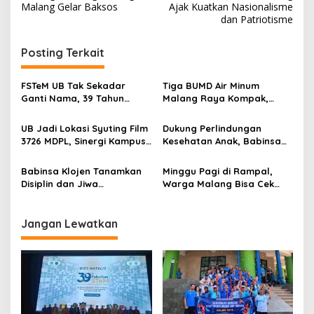
s
Malang Gelar Baksos
Ajak Kuatkan Nasionalisme
dan Patriotisme
t
n
Posting Terkait
a
v
FSTeM UB Tak Sekadar
Tiga BUMD Air Minum
Ganti Nama, 39 Tahun
Malang Raya Kompak,
i
Mengakar Jadi Modal Jadi
Sinergi Tak Hanya Soal Air
g
Trendsetter Sains dan
Tapi Juga Prestasi
UB Jadi Lokasi Syuting Film
Dukung Perlindungan
Teknologi
3726 MDPL, Sinergi Kampus
Kesehatan Anak, Babinsa
a
dan Industri Kreatif
Jatimulyo Dampingi Pekan
t
Hadirkan Pengalaman
Imunisasi 2026
Babinsa Klojen Tanamkan
Minggu Pagi di Rampal,
Nyata bagi Mahasiswa
i
Disiplin dan Jiwa
Warga Malang Bisa Cek
Kepemimpinan kepada
Kesehatan Gratis Sekaligus
o
Peserta MPLS SMPN 5
Kenal Lebih Dekat dengan
n
Malang
Universitas Ma Chung
Jangan Lewatkan