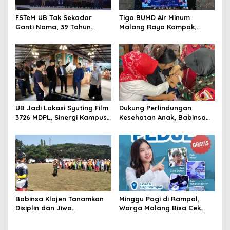
FSTeM UB Tak Sekadar
Tiga BUMD Air Minum
Ganti Nama, 39 Tahun
Malang Raya Kompak,
Mengakar Jadi Modal Jadi
Sinergi Tak Hanya Soal Air
Trendsetter Sains dan
Tapi Juga Prestasi
Teknologi
UB Jadi Lokasi Syuting Film
Dukung Perlindungan
3726 MDPL, Sinergi Kampus
Kesehatan Anak, Babinsa
dan Industri Kreatif
Jatimulyo Dampingi Pekan
Hadirkan Pengalaman
Imunisasi 2026
Nyata bagi Mahasiswa
Babinsa Klojen Tanamkan
Minggu Pagi di Rampal,
Disiplin dan Jiwa
Warga Malang Bisa Cek
Kepemimpinan kepada
Kesehatan Gratis Sekaligus
Peserta MPLS SMPN 5
Kenal Lebih Dekat dengan