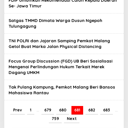
PDIP Umumkan Rekomendasi Calon Kepala Daerah
Se- Jawa Timur
Satgas TMMD Dimata Warga Dusun Ngepoh
Tulungagung
TNI POLRI dan Jajaran Samping Pemkot Malang
Getol Buat Marka Jalan Physical Distancing
Focus Group Discussion (FGD) UB Beri Sosialisasi
Mengenai Perlindungan Hukum Terkait Merek
Dagang UMKM
Tak Pulang Kampung, Pemkot Malang Beri Bansos
Mahasiswa Rantau
Prev
1
…
679
680
681
682
683
…
759
Next