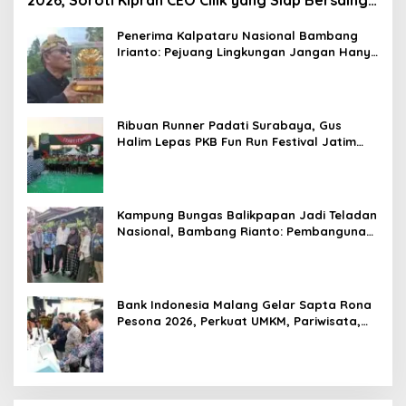
2026, Soroti Kiprah CEO Cilik yang Siap Bersaing
di Kancah Global
Penerima Kalpataru Nasional Bambang
Irianto: Pejuang Lingkungan Jangan Hanya
Jadi Simbol Penghargaan
Ribuan Runner Padati Surabaya, Gus
Halim Lepas PKB Fun Run Festival Jatim
2026: Tebar Hadiah Ratusan Juta dan 6
Golden Ticket ke Jakarta
Kampung Bungas Balikpapan Jadi Teladan
Nasional, Bambang Rianto: Pembangunan
Lingkungan Harus Holistik dan
Berkelanjutan
Bank Indonesia Malang Gelar Sapta Rona
Pesona 2026, Perkuat UMKM, Pariwisata,
Digitalisasi, dan Ekonomi Syariah