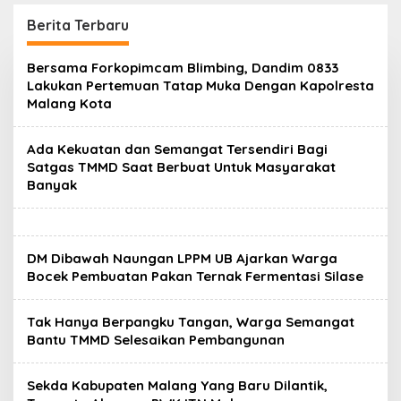
Garda Awal Jaga
Numerasi Siswa SMAN 1
Kamtibmas
Krembung
Berita Terbaru
M
Bersama Forkopimcam Blimbing, Dandim 0833
a
Lakukan Pertemuan Tatap Muka Dengan Kapolresta
l
Malang Kota
a
n
g
Ada Kekuatan dan Semangat Tersendiri Bagi
P
a
Satgas TMMD Saat Berbuat Untuk Masyarakat
r
Banyak
i
w
a
r
a
DM Dibawah Naungan LPPM UB Ajarkan Warga
Bocek Pembuatan Pakan Ternak Fermentasi Silase
Tak Hanya Berpangku Tangan, Warga Semangat
Bantu TMMD Selesaikan Pembangunan
Sekda Kabupaten Malang Yang Baru Dilantik,