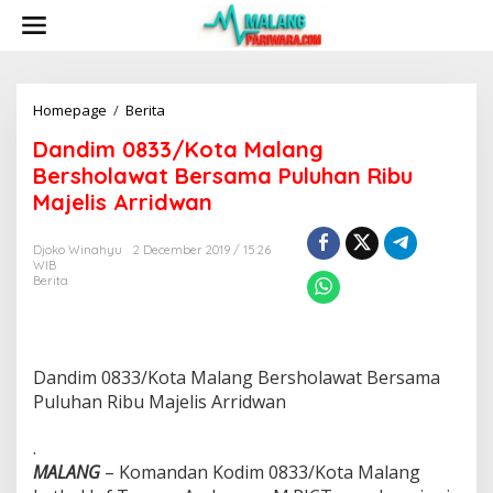
S
k
i
p
t
o
Homepage
/
Berita
D
c
a
Dandim 0833/Kota Malang
o
n
n
d
Bersholawat Bersama Puluhan Ribu
t
i
Majelis Arridwan
e
m
n
0
t
8
Djoko Winahyu
2 December 2019 / 15:26
WIB
3
Berita
3
/
K
o
t
Dandim 0833/Kota Malang Bersholawat Bersama
a
Puluhan Ribu Majelis Arridwan
M
a
.
l
a
MALANG
– Komandan Kodim 0833/Kota Malang
n