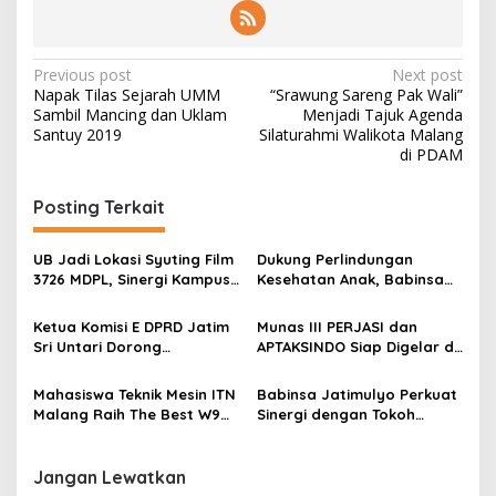
P
Previous post
Next post
Napak Tilas Sejarah UMM
“Srawung Sareng Pak Wali”
o
Sambil Mancing dan Uklam
Menjadi Tajuk Agenda
s
Santuy 2019
Silaturahmi Walikota Malang
di PDAM
t
n
Posting Terkait
a
v
UB Jadi Lokasi Syuting Film
Dukung Perlindungan
3726 MDPL, Sinergi Kampus
Kesehatan Anak, Babinsa
i
dan Industri Kreatif
Jatimulyo Dampingi Pekan
g
Hadirkan Pengalaman
Imunisasi 2026
Ketua Komisi E DPRD Jatim
Munas III PERJASI dan
Nyata bagi Mahasiswa
Sri Untari Dorong
APTAKSINDO Siap Digelar di
a
Penguatan Peran Kader
Surabaya, Usung
t
Posyandu sebagai Garda
Semangat Perkuat Tata
Mahasiswa Teknik Mesin ITN
Babinsa Jatimulyo Perkuat
Terdepan Layanan
Kelola Organisasi
i
Malang Raih The Best W9
Sinergi dengan Tokoh
Kesehatan
Style di Malang Modifest
Masyarakat, Jaga
o
Vol 3, Buktikan Inovasi
Kondusivitas Wilayah Lewat
n
Kampus di Panggung
Komsos
Jangan Lewatkan
Nasional