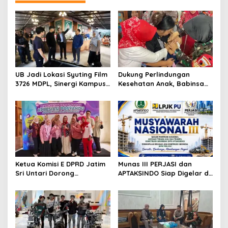
UB Jadi Lokasi Syuting Film
Dukung Perlindungan
3726 MDPL, Sinergi Kampus
Kesehatan Anak, Babinsa
dan Industri Kreatif
Jatimulyo Dampingi Pekan
Hadirkan Pengalaman
Imunisasi 2026
Nyata bagi Mahasiswa
Ketua Komisi E DPRD Jatim
Munas III PERJASI dan
Sri Untari Dorong
APTAKSINDO Siap Digelar di
Penguatan Peran Kader
Surabaya, Usung
Posyandu sebagai Garda
Semangat Perkuat Tata
Terdepan Layanan
Kelola Organisasi
Kesehatan