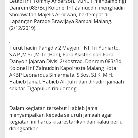
Letkol Inf Tommy Anderson, M.PICT mendampingi
g
Danrem 083/Bdj Kolonel Inf Zainuddin menghadiri
B
Sholawatan Majelis Arridwan, bertempat di
e
r
Lapangan Parade Brawijaya Rampal Malang.
s
(2/12/2019).
h
o
.
l
Turut hadiri Pangdiv 2 Mayjen TNI Tri Yuniarto,
a
w
S.A.P.,M.Si .,M.Tr (Han), Para Asisten dan Para
a
Danyon Jajaran Divisi 2/Kostrad, Danrem 083/Bdj
t
Kolonel Inf Zainuddin Kapolresta Malang Kota
B
AKBP Leonardus Simarmata, S.Sos, S.I.K, M.H,
e
Habieb Jamal, Habieb Ali-Jufri dan dihadiri jamaah
r
s
sekitar Tigapuluh ribu orang.
a
m
.
a
Dalam kegiatan tersebut Habieb Jamal
P
menyampaikan kepada seluruh jamaah agar
u
l
kegiatan ini harus kita lestarikan dan kalau perlu
u
ditingkatkan.
h
a