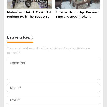
Mahasiswa Teknik Mesin ITN
Babinsa Jatimulyo Perkuat
Malang Raih The Best W9
Sinergi dengan Tokoh
Style di Malang Modifest
Masyarakat, Jaga
Vol 3, Buktikan Inovasi
Kondusivitas Wilayah Lewat
Kampus di Panggung
Komsos
Nasional
Leave a Reply
Your email address will not be published.
Required fields are
marked
*