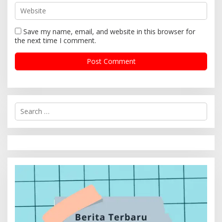
Save my name, email, and website in this browser for
the next time I comment.
S
e
a
r
c
h
f
o
r
: