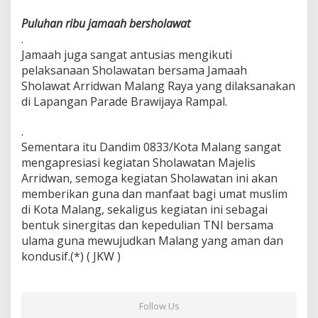
n
Puluhan ribu jamaah bersholawat
R
i
.
b
Jamaah juga sangat antusias mengikuti
u
pelaksanaan Sholawatan bersama Jamaah
M
Sholawat Arridwan Malang Raya yang dilaksanakan
a
j
di Lapangan Parade Brawijaya Rampal.
e
l
.
i
Sementara itu Dandim 0833/Kota Malang sangat
s
mengapresiasi kegiatan Sholawatan Majelis
A
r
Arridwan, semoga kegiatan Sholawatan ini akan
r
memberikan guna dan manfaat bagi umat muslim
i
di Kota Malang, sekaligus kegiatan ini sebagai
d
bentuk sinergitas dan kepedulian TNI bersama
w
ulama guna mewujudkan Malang yang aman dan
a
n
kondusif.(*) ( JKW )
Follow Us