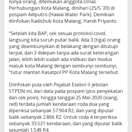
isinya orang, ditemukan anggota Dinas
e
Perhubungan Kota Malang, dinihari (25/5 ’20) di
l
pospam Adiputro (Hawai Water Park). Demikian
u
n
diinfokan Kadishub Kota Malang, Handi Priyanto.
d
u
“Setelah kita BAP, cek sesuai protokol covid,
p
langsung kita suruh putar balik. Ada 3 (tiga) orang
k
yang disembunyikan di belakang dengan ditutupi
a
n
terpal, dan 3 didepan tanpa ada surat keterangan
C
jalan, lebih lebih sudah ada indikasi dan modus
o
masuk kota Malang dengan sembunyi sembunyi,
b
“tutur mantan Kasatpol PP Kota Malang tersebut.
a
M
a
Diinfokan pula oleh Pejabat Eselon II jebolan
s
STPDN ini, dari data pada pospam (pos penyekatan
u
dan cek poin), hingga tanggal 25 Mei 2020 (siang,
k
red) terdata jumlah kendaraan roda dua yang
K
o
diperiksa sebanyak 57.904 R2, dan yang diputar
t
balik sebanyak 2.866 R2. Untuk roda 4 terperiksa
a
sebanyak 33.521 kendaraan, dan yang diputar balik
M
sejumlah 1.549 R4.
a