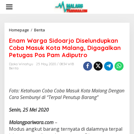
S
k
i
p
t
o
Homepage
/
Berita
E
c
n
Enam Warga Sidoarjo Diselundupkan
o
a
n
m
Coba Masuk Kota Malang, Digagalkan
t
W
Petugas Pos Pam Adiputro
e
a
n
r
Djoko Winahyu
25 May 2020 / 08:34 WIB
t
g
Berita
a
S
i
d
Foto: Ketahuan Coba Coba Masuk Kota Malang Dengan
o
Cara Sembunyi di “Terpal Penutup Barang”
a
r
Senin, 25 Mei 2020
j
o
D
Malangpariwara.com
–
i
Modus angkut barang ternyata di dalamnya terpal
s