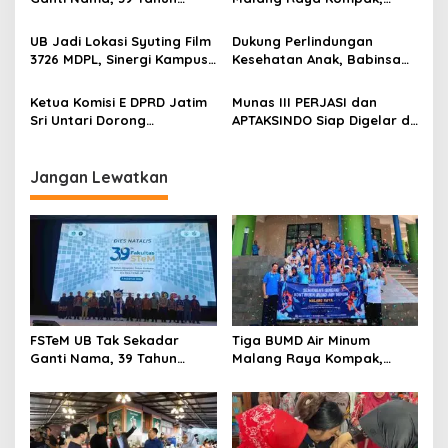
g
Mengakar Jadi Modal Jadi
Sinergi Tak Hanya Soal Air
Trendsetter Sains dan
Tapi Juga Prestasi
UB Jadi Lokasi Syuting Film
Dukung Perlindungan
a
Teknologi
3726 MDPL, Sinergi Kampus
Kesehatan Anak, Babinsa
t
dan Industri Kreatif
Jatimulyo Dampingi Pekan
Hadirkan Pengalaman
Imunisasi 2026
i
Ketua Komisi E DPRD Jatim
Munas III PERJASI dan
Nyata bagi Mahasiswa
Sri Untari Dorong
APTAKSINDO Siap Digelar di
o
Penguatan Peran Kader
Surabaya, Usung
n
Posyandu sebagai Garda
Semangat Perkuat Tata
Terdepan Layanan
Kelola Organisasi
Jangan Lewatkan
Kesehatan
FSTeM UB Tak Sekadar
Tiga BUMD Air Minum
Ganti Nama, 39 Tahun
Malang Raya Kompak,
Mengakar Jadi Modal Jadi
Sinergi Tak Hanya Soal Air
Trendsetter Sains dan
Tapi Juga Prestasi
Teknologi