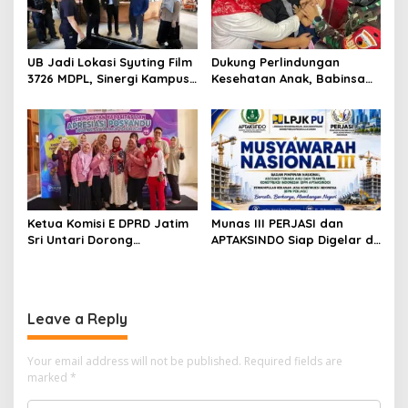
UB Jadi Lokasi Syuting Film
Dukung Perlindungan
3726 MDPL, Sinergi Kampus
Kesehatan Anak, Babinsa
dan Industri Kreatif
Jatimulyo Dampingi Pekan
Hadirkan Pengalaman
Imunisasi 2026
Nyata bagi Mahasiswa
Ketua Komisi E DPRD Jatim
Munas III PERJASI dan
Sri Untari Dorong
APTAKSINDO Siap Digelar di
Penguatan Peran Kader
Surabaya, Usung
Posyandu sebagai Garda
Semangat Perkuat Tata
Terdepan Layanan
Kelola Organisasi
Kesehatan
Leave a Reply
Your email address will not be published.
Required fields are
marked
*