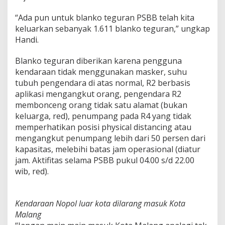
l
a
“Ada pun untuk blanko teguran PSBB telah kita
n
keluarkan sebanyak 1.611 blanko teguran,” ungkap
g
Handi.
,
D
Blanko teguran diberikan karena pengguna
i
g
kendaraan tidak menggunakan masker, suhu
a
tubuh pengendara di atas normal, R2 berbasis
g
aplikasi mengangkut orang, pengendara R2
a
membonceng orang tidak satu alamat (bukan
l
keluarga, red), penumpang pada R4 yang tidak
k
a
memperhatikan posisi physical distancing atau
n
mengangkut penumpang lebih dari 50 persen dari
P
kapasitas, melebihi batas jam operasional (diatur
e
jam. Aktifitas selama PSBB pukul 04.00 s/d 22.00
t
u
wib, red).
g
a
s
Kendaraan Nopol luar kota dilarang masuk Kota
P
Malang
o
s