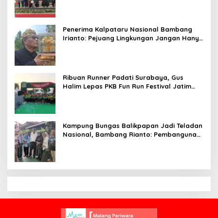
Penerima Kalpataru Nasional Bambang
Irianto: Pejuang Lingkungan Jangan Hanya
Jadi Simbol Penghargaan
Ribuan Runner Padati Surabaya, Gus
Halim Lepas PKB Fun Run Festival Jatim
2026: Tebar Hadiah Ratusan Juta dan 6
Golden Ticket ke Jakarta
Kampung Bungas Balikpapan Jadi Teladan
Nasional, Bambang Rianto: Pembangunan
Lingkungan Harus Holistik dan
Berkelanjutan