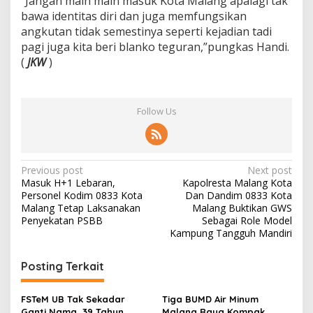
“Jangan main main masuk Kota Malang apalagi tak
P
bawa identitas diri dan juga memfungsikan
a
angkutan tidak semestinya seperti kejadian tadi
m
pagi juga kita beri blanko teguran,”pungkas Handi.
A
(
JKW
)
d
i
p
u
Follow Us
t
r
o
P
Previous post
Next post
Masuk H+1 Lebaran,
Kapolresta Malang Kota
o
Personel Kodim 0833 Kota
Dan Dandim 0833 Kota
s
Malang Tetap Laksanakan
Malang Buktikan GWS
Penyekatan PSBB
Sebagai Role Model
t
Kampung Tangguh Mandiri
n
Posting Terkait
a
v
FSTeM UB Tak Sekadar
Tiga BUMD Air Minum
i
Ganti Nama, 39 Tahun
Malang Raya Kompak,