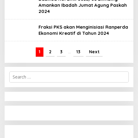
Amankan Ibadah Jumat Agung Paskah
2024
Fraksi PKS akan Menginisiasi Ranperda
Ekonomi Kreatif di Tahun 2024
1
2
3
…
13
Next
S
e
a
r
c
h
f
o
r
: