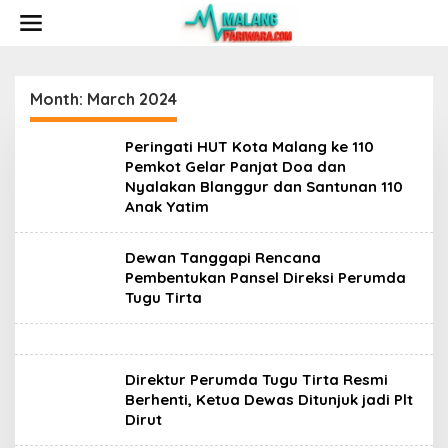
S
k
i
p
t
o
Month:
March 2024
c
o
Peringati HUT Kota Malang ke 110
n
Pemkot Gelar Panjat Doa dan
t
Nyalakan Blanggur dan Santunan 110
e
n
Anak Yatim
t
Dewan Tanggapi Rencana
Pembentukan Pansel Direksi Perumda
Tugu Tirta
Direktur Perumda Tugu Tirta Resmi
Berhenti, Ketua Dewas Ditunjuk jadi Plt
Dirut